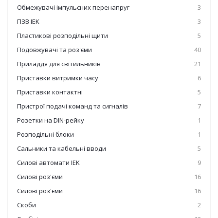
Обмежувачі імпульсних перенапруг
3
ПЗВ IEK
3
Пластикові розподільні щити
5
Подовжувачі та роз'єми
40
Приладдя для світильників
21
Приставки витримки часу
6
Приставки контактні
5
Пристрої подачі команд та сигналів
7
Розетки на DIN-рейку
1
Розподільні блоки
1
Сальники та кабельні вводи
5
Силові автомати IEK
9
Силові роз'єми
16
Силові роз'єми
16
Скоби
2