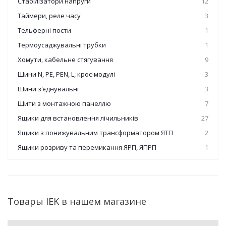
Стабілізатори напруги
12
Таймери, реле часу
3
Тельферні пости
1
Термоусаджувальні трубки
1
Хомути, кабельне стягування
9
Шини N, PE, PEN, L, крос-модулі
3
Шини з'єднувальні
3
Щити з монтажною панеллю
7
Ящики для встановлення лічильників
27
Ящики з понижувальним трансформатором ЯТП
2
Ящики розриву та перемикання ЯРП, ЯПРП
1
Товары IEK в нашем магазине