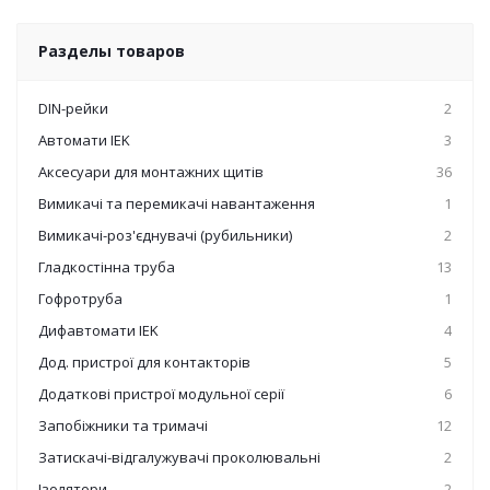
Разделы товаров
DIN-рейки
2
Автомати IEK
3
Аксесуари для монтажних щитів
36
Вимикачі та перемикачі навантаження
1
Вимикачі-роз'єднувачі (рубильники)
2
Гладкостінна труба
13
Гофротруба
1
Дифавтомати IEK
4
Дод. пристрої для контакторів
5
Додаткові пристрої модульної серії
6
Запобіжники та тримачі
12
Затискачі-відгалужувачі проколювальні
2
Ізолятори
2