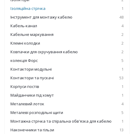
Ізоляційна стрічка
1
Інструмент для монтажу кабелю
48
Кабель-канал
4
Кабельне маркування
2
Клемні колодки
2
Ковпачки для скручування кабелю
2
колекція Форс
5
Контактори модульні
1
Контактори та пускачі
53
Корпуси постів
1
Майданчики під хомут
1
Металевий лоток
4
Металеві розподільні щити
5
Монтажна стрічка та спіральна обв'язка для кабелю
1
Наконечники та гільзи
13