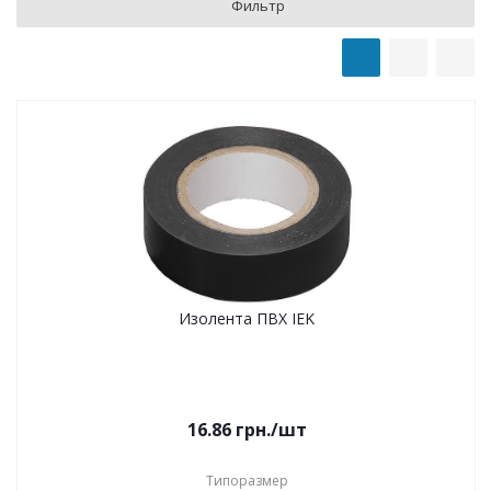
Фильтр
Изолента ПВХ IEK
16.86
грн.
/шт
Типоразмер