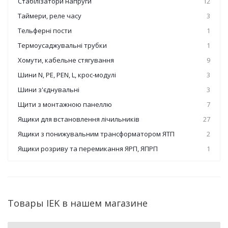
Стабілізатори напруги
12
Таймери, реле часу
3
Тельферні пости
1
Термоусаджувальні трубки
1
Хомути, кабельне стягування
9
Шини N, PE, PEN, L, крос-модулі
3
Шини з'єднувальні
3
Щити з монтажною панеллю
7
Ящики для встановлення лічильників
27
Ящики з понижувальним трансформатором ЯТП
2
Ящики розриву та перемикання ЯРП, ЯПРП
1
Товары IEK в нашем магазине