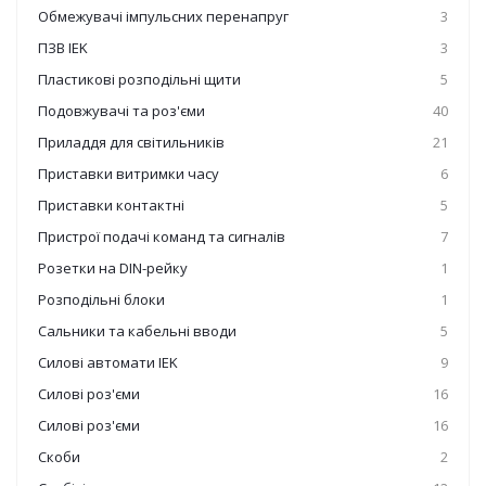
Обмежувачі імпульсних перенапруг
3
ПЗВ IEK
3
Пластикові розподільні щити
5
Подовжувачі та роз'єми
40
Приладдя для світильників
21
Приставки витримки часу
6
Приставки контактні
5
Пристрої подачі команд та сигналів
7
Розетки на DIN-рейку
1
Розподільні блоки
1
Сальники та кабельні вводи
5
Силові автомати IEK
9
Силові роз'єми
16
Силові роз'єми
16
Скоби
2