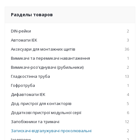
Разделы товаров
DIN-рейки
2
Автомати IEK
3
Аксесуари для монтажних щитів
36
Вимикачі та перемикачі навантаження
1
Вимикачі-роз'єднувачі (рубильники)
2
Гладкостінна труба
13
Гофротруба
1
Дифавтомати IEK
4
Дод. пристрої для контакторів
5
Додаткові пристрої модульної серії
6
Запобіжники та тримачі
12
Затискачі-відгалужувачі проколювальні
2
Ізолятори
2