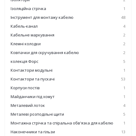
Ізоляційна стрічка
1
Інструмент для монтажу кабелю
48
Кабель-канал
4
Кабельне маркування
2
Клемні колодки
2
Ковпачки для скручування кабелю
2
колекція Форс
5
Контактори модульні
1
Контактори та пускачі
53
Корпуси постів
1
Майданчики під хомут
1
Металевий лоток
4
Металеві розподільні щити
5
Монтажна стрічка та спіральна обв'язка для кабелю
1
Наконечники та гільзи
13