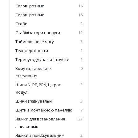
Силові роз'єми
16
Силові роз'єми
16
Скоби
2
Стабілізатори напруги
12
Таймери, реле часу
3
Тельферні пости
1
Термоусаджувальні трубки
1
Хомути, кабельне
9
стягування
Шини N, PE, PEN, L, крос-
3
модулі
Шини з'єднувальні
3
Щити з монтажною панеллю
7
Ящики для встановлення
27
лічильників
Ящики з понижувальним
2