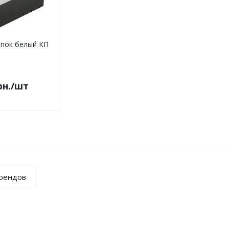
опок белый КП
рн.
/шт
брендов