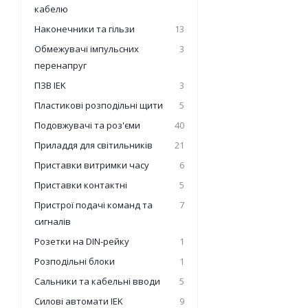
кабелю
Наконечники та гільзи
13
Обмежувачі імпульсних
3
перенапруг
ПЗВ IEK
3
Пластикові розподільні щити
5
Подовжувачі та роз'єми
40
Приладдя для світильників
21
Приставки витримки часу
6
Приставки контактні
5
Пристрої подачі команд та
7
сигналів
Розетки на DIN-рейку
1
Розподільні блоки
1
Сальники та кабельні вводи
5
Силові автомати IEK
9