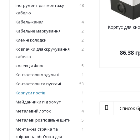
Інструмент для монтажу
48
кабелю
Кабель-канал
4
Корпус для кн
Кабельне маркування
2
Клемні колодки
2
Ковпачки для скручування
2
86.38
г
кабелю
колекція Форс
5
Контактори модульні
1
Контактори та пускачі
53
Корпуси постів
1
Майданчики під хомут
1
Список 
Металевий лоток
4
Металеві розподільні щити
5
Монтажна стрічка та
1
спіральна обв'язка для