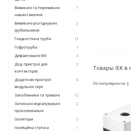
Вимикачі та перемикачі
1
навантаження
Вимикачі-роз'єднувачі
2
(рубильники)
Гладкостінна труба
13
Гофротруба
1
Дифавтомати IEK
4
Дод. пристрої для
5
Товары IEK в
контакторів
Додаткові пристрої
6
По популярности
модульної серії
Запобіжники та тримачі
12
Затискачі-відгалужувачі
2
проколювальні
Ізолятори
2
Ізоляційна стрічка
1