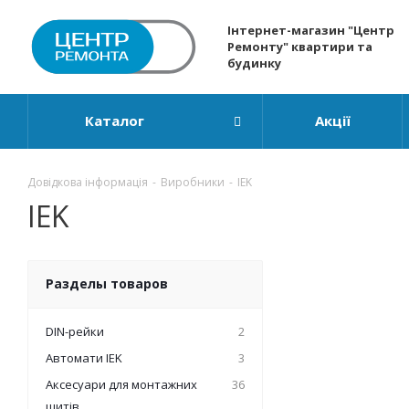
Інтернет-магазин "Центр
Ремонту" квартири та
будинку
Каталог
Акції
Довідкова інформація
-
Виробники
-
IEK
IEK
Разделы товаров
DIN-рейки
2
Автомати IEK
3
Аксесуари для монтажних
36
щитів