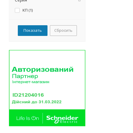
КП (
1
)
Сбросить