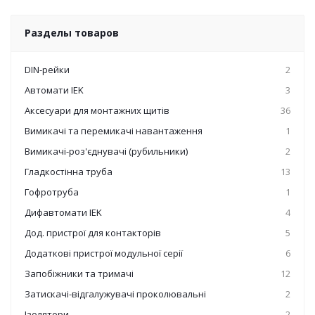
Разделы товаров
DIN-рейки
2
Автомати IEK
3
Аксесуари для монтажних щитів
36
Вимикачі та перемикачі навантаження
1
Вимикачі-роз'єднувачі (рубильники)
2
Гладкостінна труба
13
Гофротруба
1
Дифавтомати IEK
4
Дод. пристрої для контакторів
5
Додаткові пристрої модульної серії
6
Запобіжники та тримачі
12
Затискачі-відгалужувачі проколювальні
2
Ізолятори
2