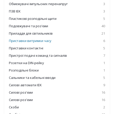
Обмежувачі імпульсних перенапруг
3
ПЗВ IEK
3
Пластикові розподільні щити
5
Подовжувачі та роз'єми
40
Приладдя для світильників
21
Приставки витримки часу
6
Приставки контактні
5
Пристрої подачі команд та сигналів
7
Розетки на DIN-рейку
1
Розподільні блоки
1
Сальники та кабельні вводи
5
Силові автомати IEK
9
Силові роз'єми
16
Силові роз'єми
16
Скоби
2