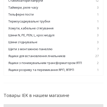
Стабілізатори напруги
12
Таймери, реле часу
3
Тельферні пости
1
Термоусаджувальні трубки
1
Хомути, кабельне стягування
9
Шини N, PE, PEN, L, крос-модулі
3
Шини з'єднувальні
3
Щити з монтажною панеллю
7
Ящики для встановлення лічильників
27
Ящики з понижувальним трансформатором ЯТП
2
Ящики розриву та перемикання ЯРП, ЯПРП
1
Товары IEK в нашем магазине