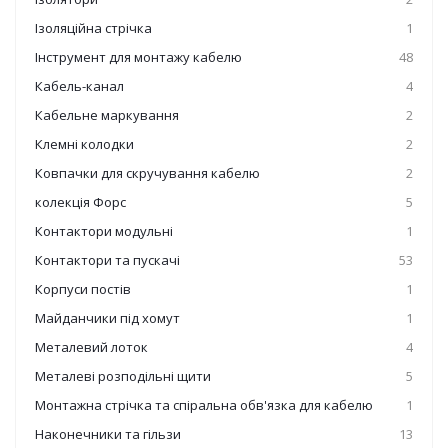
Ізоляційна стрічка
1
Інструмент для монтажу кабелю
48
Кабель-канал
4
Кабельне маркування
2
Клемні колодки
2
Ковпачки для скручування кабелю
2
колекція Форс
5
Контактори модульні
1
Контактори та пускачі
53
Корпуси постів
1
Майданчики під хомут
1
Металевий лоток
4
Металеві розподільні щити
5
Монтажна стрічка та спіральна обв'язка для кабелю
1
Наконечники та гільзи
13