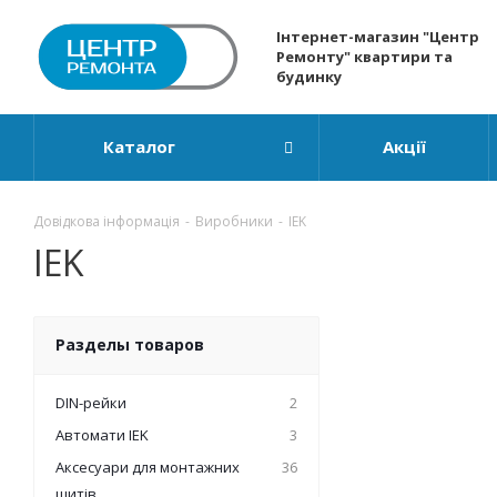
Інтернет-магазин "Центр
Ремонту" квартири та
будинку
Каталог
Акції
Довідкова інформація
-
Виробники
-
IEK
IEK
Разделы товаров
DIN-рейки
2
Автомати IEK
3
Аксесуари для монтажних
36
щитів