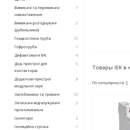
Вимикачі та перемикачі
1
навантаження
Вимикачі-роз'єднувачі
2
(рубильники)
Гладкостінна труба
13
Гофротруба
1
Дифавтомати IEK
4
Дод. пристрої для
5
Товары IEK в
контакторів
Додаткові пристрої
6
По популярности
модульної серії
Запобіжники та тримачі
12
Затискачі-відгалужувачі
2
проколювальні
Ізолятори
2
Ізоляційна стрічка
1