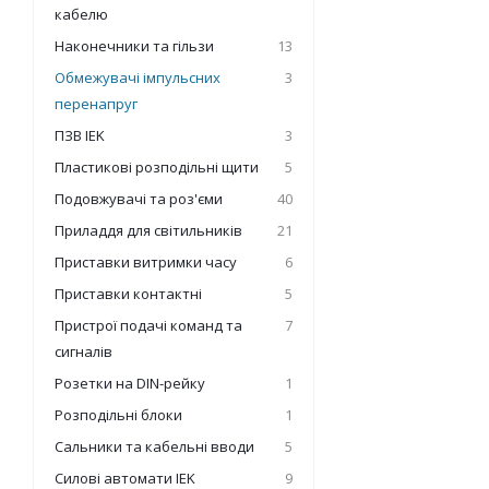
кабелю
Наконечники та гільзи
13
Обмежувачі імпульсних
3
перенапруг
ПЗВ IEK
3
Пластикові розподільні щити
5
Подовжувачі та роз'єми
40
Приладдя для світильників
21
Приставки витримки часу
6
Приставки контактні
5
Пристрої подачі команд та
7
сигналів
Розетки на DIN-рейку
1
Розподільні блоки
1
Сальники та кабельні вводи
5
Силові автомати IEK
9