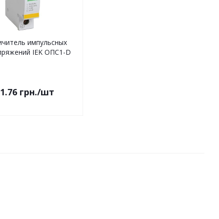
ичитель импульсных
пряжений IEK ОПС1-D
1.76
грн.
/шт