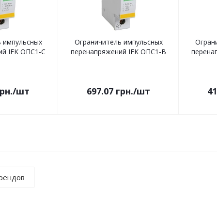
 импульсных
Ограничитель импульсных
Огран
й IEK ОПС1-C
перенапряжений IEK ОПС1-B
перена
рн.
/шт
697.07
грн.
/шт
41
брендов