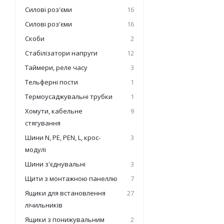
Силові роз'єми
16
Силові роз'єми
16
Скоби
2
Стабілізатори напруги
12
Таймери, реле часу
3
Тельферні пости
1
Термоусаджувальні трубки
1
Хомути, кабельне
9
стягування
Шини N, PE, PEN, L, крос-
3
модулі
Шини з'єднувальні
3
Щити з монтажною панеллю
7
Ящики для встановлення
27
лічильників
Ящики з понижувальним
2