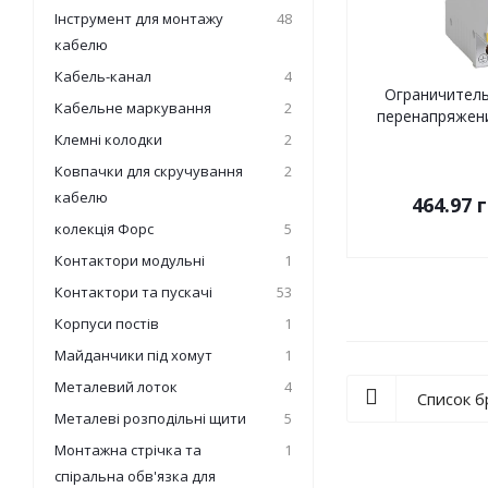
Інструмент для монтажу
48
кабелю
Кабель-канал
4
Ограничитель
Кабельне маркування
2
перенапряжени
Клемні колодки
2
Ковпачки для скручування
2
кабелю
464.97
г
колекція Форс
5
Контактори модульні
1
Контактори та пускачі
53
Корпуси постів
1
Майданчики під хомут
1
Металевий лоток
4
Список 
Металеві розподільні щити
5
Монтажна стрічка та
1
спіральна обв'язка для