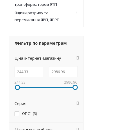
трансформатором ЯТП
Ящики розриву та
1
перемикання ЯРП, ЯПРП
Фильтр по параметрам
Ціна інтернет-магазину
244.33
2986.96
Серия
ОПС1 (
3
)
Максимальный ток