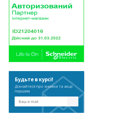
Будьте в курсі!
Дізнайтеся про знижки та акції
першим