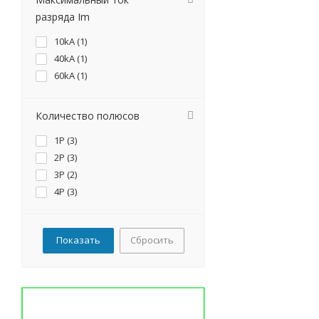
разряда Im
10kA (
1
)
40kA (
1
)
60kA (
1
)
Количество полюсов
1P (
3
)
2P (
3
)
3P (
2
)
4P (
3
)
Сбросить