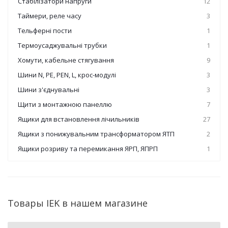
Стабілізатори напруги
12
Таймери, реле часу
3
Тельферні пости
1
Термоусаджувальні трубки
1
Хомути, кабельне стягування
9
Шини N, PE, PEN, L, крос-модулі
3
Шини з'єднувальні
3
Щити з монтажною панеллю
7
Ящики для встановлення лічильників
27
Ящики з понижувальним трансформатором ЯТП
2
Ящики розриву та перемикання ЯРП, ЯПРП
1
Товары IEK в нашем магазине