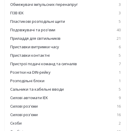
Обмежувачі імпульсних перенапруг
3
ПЗВ IEK
3
Пластикові розподільні щити
5
Подовжувачі та роз'єми
40
Приладдя для світильників
21
Приставки витримки часу
6
Приставки контактні
5
Пристрої подачі команд та сигналів
7
Розетки на DIN-рейку
1
Розподільні блоки
1
Сальники та кабельні вводи
5
Силові автомати IEK
9
Силові роз'єми
16
Силові роз'єми
16
Скоби
2