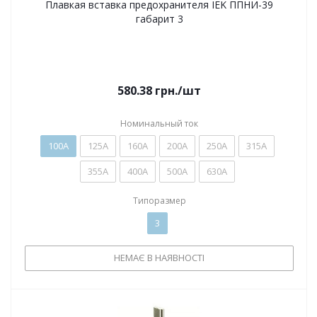
Плавкая вставка предохранителя IEK ППНИ-39
габарит 3
580.38
грн.
/шт
Номинальный ток
100А
125А
160А
200А
250А
315А
355А
400А
500А
630А
Типоразмер
3
НЕМАЄ В НАЯВНОСТІ