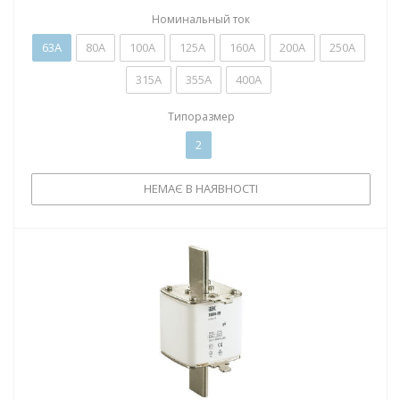
Номинальный ток
63А
80А
100А
125А
160А
200А
250А
315А
355А
400А
Типоразмер
2
НЕМАЄ В НАЯВНОСТІ