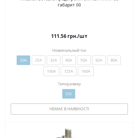
габарит 00
111.56
грн.
/шт
Номинальный ток
20А
25А
32А
40А
50А
63А
80А
100А
125А
160А
Типоразмер
ОО
НЕМАЄ В НАЯВНОСТІ