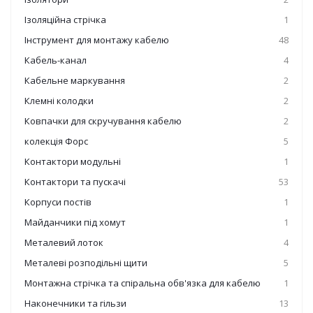
Ізоляційна стрічка
1
Інструмент для монтажу кабелю
48
Кабель-канал
4
Кабельне маркування
2
Клемні колодки
2
Ковпачки для скручування кабелю
2
колекція Форс
5
Контактори модульні
1
Контактори та пускачі
53
Корпуси постів
1
Майданчики під хомут
1
Металевий лоток
4
Металеві розподільні щити
5
Монтажна стрічка та спіральна обв'язка для кабелю
1
Наконечники та гільзи
13