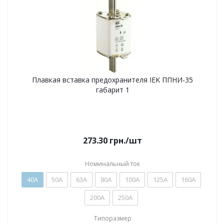
Плавкая вставка предохранителя IEK ППНИ-35
габарит 1
273.30
грн.
/шт
Номинальный ток
40А
50А
63А
80А
100А
125А
160А
200А
250А
Типоразмер