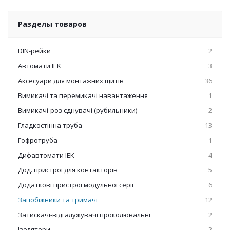
Разделы товаров
DIN-рейки
2
Автомати IEK
3
Аксесуари для монтажних щитів
36
Вимикачі та перемикачі навантаження
1
Вимикачі-роз'єднувачі (рубильники)
2
Гладкостінна труба
13
Гофротруба
1
Дифавтомати IEK
4
Дод. пристрої для контакторів
5
Додаткові пристрої модульної серії
6
Запобіжники та тримачі
12
Затискачі-відгалужувачі проколювальні
2
Ізолятори
2