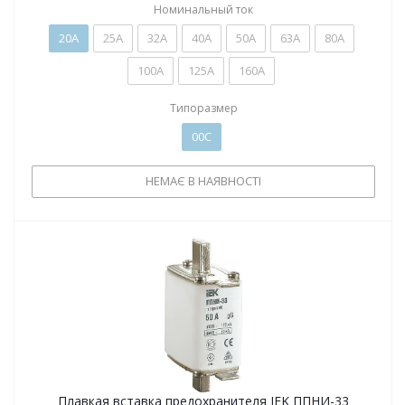
Номинальный ток
20А
25А
32А
40А
50А
63А
80А
100А
125А
160А
Типоразмер
00C
НЕМАЄ В НАЯВНОСТІ
Плавкая вставка предохранителя IEK ППНИ-33