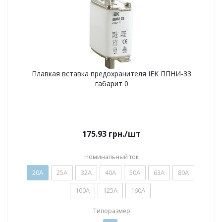
Плавкая вставка предохранителя IEK ППНИ-33
габарит 0
175.93
грн.
/шт
Номинальный ток
20А
25А
32А
40А
50А
63А
80А
100А
125А
160А
Типоразмер