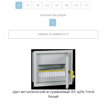
9
12
18
24
36
48
54
72
Количество рядов
1
НЕМАЄ В НАЯВНОСТІ
Щит металлический встраиваемый IEK ЩРв Trend
белый