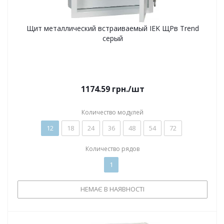
Щит металлический встраиваемый IEK ЩРв Trend
серый
1174.59
грн.
/шт
Количество модулей
12
18
24
36
48
54
72
Количество рядов
1
НЕМАЄ В НАЯВНОСТІ