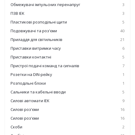
Обмежувачі імпульсних перенапруг
3
ПЗВ IEK
3
Пластикові розподільні щити
5
Подовжувачі та роз'єми
40
Приладдя для світильників
21
Приставки витримки часу
6
Приставки контактні
5
Пристрої подачі команд та сигналів
7
Розетки на DIN-рейку
1
Розподільні блоки
1
Сальники та кабельні вводи
5
Силові автомати IEK
9
Силові роз'єми
16
Силові роз'єми
16
Скоби
2