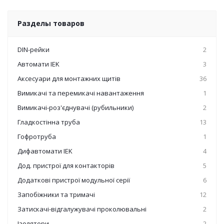
Разделы товаров
DIN-рейки
2
Автомати IEK
3
Аксесуари для монтажних щитів
36
Вимикачі та перемикачі навантаження
1
Вимикачі-роз'єднувачі (рубильники)
2
Гладкостінна труба
13
Гофротруба
1
Дифавтомати IEK
4
Дод. пристрої для контакторів
5
Додаткові пристрої модульної серії
6
Запобіжники та тримачі
12
Затискачі-відгалужувачі проколювальні
2
Ізолятори
2