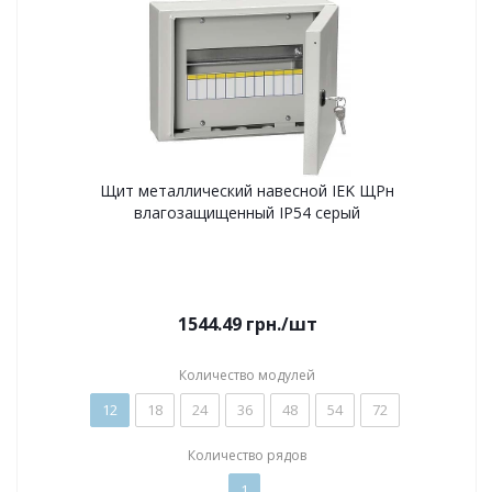
Щит металлический навесной IEK ЩРн
влагозащищенный IP54 серый
1544.49
грн.
/шт
Количество модулей
12
18
24
36
48
54
72
Количество рядов
1