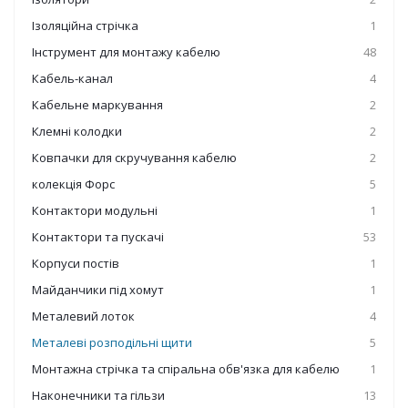
Ізоляційна стрічка
1
Інструмент для монтажу кабелю
48
Кабель-канал
4
Кабельне маркування
2
Клемні колодки
2
Ковпачки для скручування кабелю
2
колекція Форс
5
Контактори модульні
1
Контактори та пускачі
53
Корпуси постів
1
Майданчики під хомут
1
Металевий лоток
4
Металеві розподільні щити
5
Монтажна стрічка та спіральна обв'язка для кабелю
1
Наконечники та гільзи
13