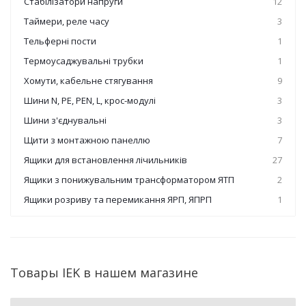
Стабілізатори напруги
12
Таймери, реле часу
3
Тельферні пости
1
Термоусаджувальні трубки
1
Хомути, кабельне стягування
9
Шини N, PE, PEN, L, крос-модулі
3
Шини з'єднувальні
3
Щити з монтажною панеллю
7
Ящики для встановлення лічильників
27
Ящики з понижувальним трансформатором ЯТП
2
Ящики розриву та перемикання ЯРП, ЯПРП
1
Товары IEK в нашем магазине