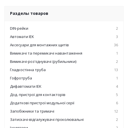
Разделы товаров
DIN-рейки
2
Автомати IEK
3
Аксесуари для монтажних щитів
36
Вимикачі та перемикачі навантаження
1
Вимикачі-роз'єднувачі (рубильники)
2
Гладкостінна труба
13
Гофротруба
1
Дифавтомати IEK
4
Дод. пристрої для контакторів
5
Додаткові пристрої модульної серії
6
Запобіжники та тримачі
12
Затискачі-відгалужувачі проколювальні
2
Ізолятори
2