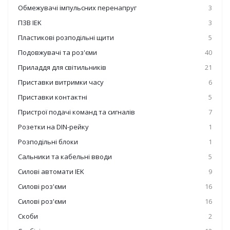
Обмежувачі імпульсних перенапруг
3
ПЗВ IEK
3
Пластикові розподільні щити
5
Подовжувачі та роз'єми
40
Приладдя для світильників
21
Приставки витримки часу
6
Приставки контактні
5
Пристрої подачі команд та сигналів
7
Розетки на DIN-рейку
1
Розподільні блоки
1
Сальники та кабельні вводи
5
Силові автомати IEK
9
Силові роз'єми
16
Силові роз'єми
16
Скоби
2