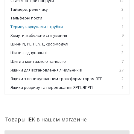
Стабілізатори напруги
12
Таймери, реле часу
3
Тельферні пости
1
Термоусаджувальні трубки
1
Хомути, кабельне стягування
9
Шини N, PE, PEN, L, крос-модулі
3
Шини з'єднувальні
3
Щити з монтажною панеллю
7
Ящики для встановлення лічильників
27
Ящики з понижувальним трансформатором ЯТП
2
Ящики розриву та перемикання ЯРП, ЯПРП
1
Товары IEK в нашем магазине