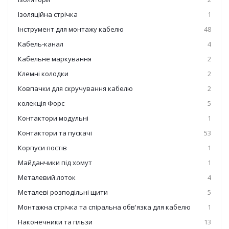
Ізоляційна стрічка
1
Інструмент для монтажу кабелю
48
Кабель-канал
4
Кабельне маркування
2
Клемні колодки
2
Ковпачки для скручування кабелю
2
колекція Форс
5
Контактори модульні
1
Контактори та пускачі
53
Корпуси постів
1
Майданчики під хомут
1
Металевий лоток
4
Металеві розподільні щити
5
Монтажна стрічка та спіральна обв'язка для кабелю
1
Наконечники та гільзи
13