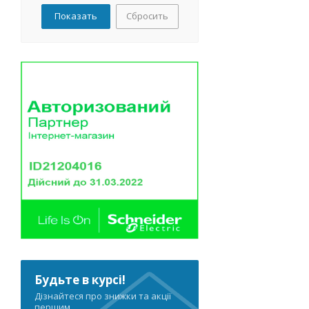
Сбросить
Будьте в курсі!
Дізнайтеся про знижки та акції
першим