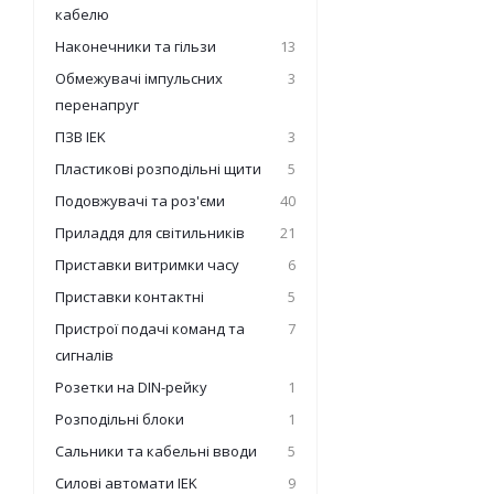
кабелю
Наконечники та гільзи
13
Обмежувачі імпульсних
3
перенапруг
ПЗВ IEK
3
Пластикові розподільні щити
5
Подовжувачі та роз'єми
40
Приладдя для світильників
21
Приставки витримки часу
6
Приставки контактні
5
Пристрої подачі команд та
7
сигналів
Розетки на DIN-рейку
1
Розподільні блоки
1
Сальники та кабельні вводи
5
Силові автомати IEK
9