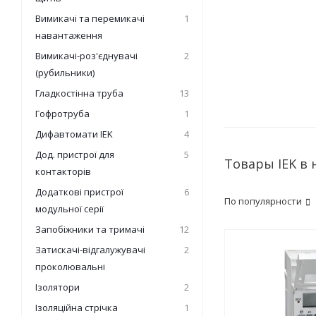
Вимикачі та перемикачі
1
навантаження
Вимикачі-роз'єднувачі
2
(рубильники)
Гладкостінна труба
13
Гофротруба
1
Дифавтомати IEK
4
Дод. пристрої для
5
Товары IEK в
контакторів
Додаткові пристрої
6
По популярности
модульної серії
Запобіжники та тримачі
12
Затискачі-відгалужувачі
2
проколювальні
Ізолятори
2
Ізоляційна стрічка
1