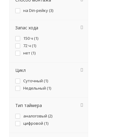
на Din-рейку (
3
)
Запас хода
150 ч (
1
)
72 ч (
1
)
нет (
1
)
Цикл
Суточный (
1
)
Недельный (
1
)
Тип таймера
аналоговый (
2
)
цифровой (
1
)