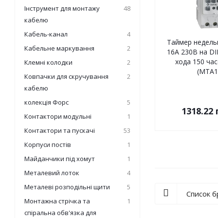
Інструмент для монтажу
48
кабелю
Кабель-канал
4
Таймер недель
Кабельне маркування
2
16А 230В на DI
хода 150 час
Клемні колодки
2
(MTA1
Ковпачки для скручування
2
кабелю
колекція Форс
5
1318.22
Контактори модульні
1
Контактори та пускачі
53
Корпуси постів
1
Майданчики під хомут
1
Металевий лоток
4
Металеві розподільні щити
5
Список 
Монтажна стрічка та
1
спіральна обв'язка для