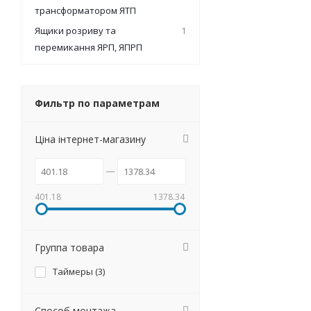
трансформатором ЯТП
Ящики розриву та
1
перемикання ЯРП, ЯПРП
Фильтр по параметрам
Ціна інтернет-магазину
401.18
1378.34
Группа товара
Таймеры (
3
)
Способ монтажа