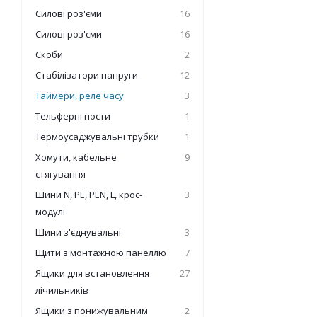
Силові роз'єми
16
Силові роз'єми
16
Скоби
2
Стабілізатори напруги
12
Таймери, реле часу
3
Тельферні пости
1
Термоусаджувальні трубки
1
Хомути, кабельне
9
стягування
Шини N, PE, PEN, L, крос-
3
модулі
Шини з'єднувальні
3
Щити з монтажною панеллю
7
Ящики для встановлення
27
лічильників
Ящики з понижувальним
2