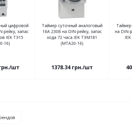
ный цифровой
Таймер суточный аналоговый
Таймер
N-рейку, запас
16А 230В на DIN-рейку, запас
на DIN-р
ов IEK ТЭ15
хода 72 часа IEK ТЭМ181
IEK
0-16)
(MTA20-16)
грн.
/шт
1378.34
грн.
/шт
40
брендов