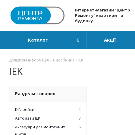
Інтернет-магазин "Центр
Ремонту" квартири та
будинку
Каталог
Акції
Довідкова інформація
-
Виробники
-
IEK
IEK
Разделы товаров
DIN-рейки
2
Автомати IEK
3
Аксесуари для монтажних
36
щитів