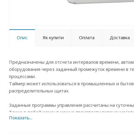
Опис
Як купити
Оплата
Доставка
Предназначены для отсчета интервалов времени, автом
оборудования через заданный промежуток времени в те
процессами.
Таймер может использоваться в промышленных и бытовы
распределительных щитах.
Заданные программы управления рассчитаны на суточны
Также в любой момент можно произвести включение/от
Отсчет интервалов времени, автоматического включени
промежуток времени в течение суток.