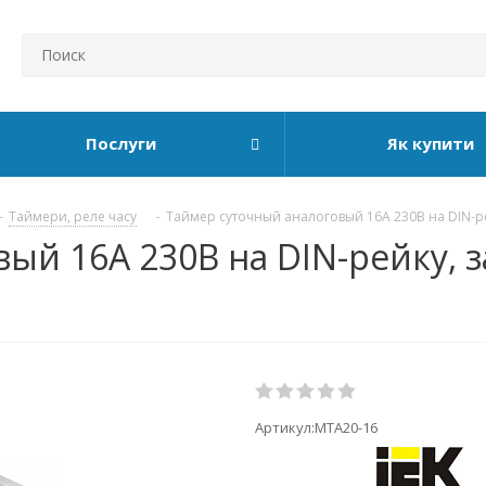
Послуги
Як купити
-
Таймери, реле часу
-
Таймер суточный аналоговый 16А 230В на DIN-рей
й 16А 230В на DIN-рейку, за
Артикул:
MTA20-16