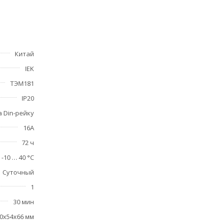
Китай
IEK
ТЭМ181
IP20
а Din-рейку
16А
72 ч
-10 … 40 °C
Суточный
1
30 мин
0х54х66 мм