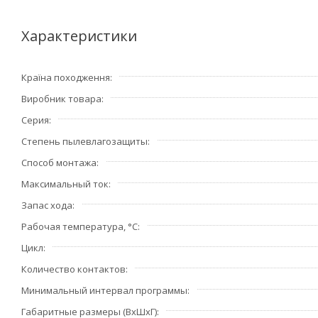
Таймер может использоваться в промышленных и бытовы
Заданные программы управления рассчитаны на суточны
Характеристики
Также в любой момент можно произвести включение/от
Країна походження
Виробник товара
Серия
Степень пылевлагозащиты
Способ монтажа
Максимальный ток
Запас хода
Рабочая температура, °С
Цикл
Количество контактов
Минимальный интервал программы
Габаритные размеры (ВхШхГ)