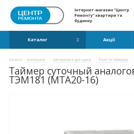
Інтернет-магазин "Центр
Ремонту" квартири та
будинку
Каталог
Акції
Каталог
-
Електрика
-
Автоматика для щита
-
Реле та таймери
Таймер суточный аналоговы
ТЭМ181 (MTA20-16)