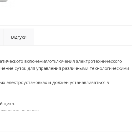
Відгуки
атического включения/отключения электротехнического
чение суток для управления различными технологическими
х электроустановках и должен устанавливаться в
й цикл.
ключение вручную.
я/отключения электротехнического оборудования через зад