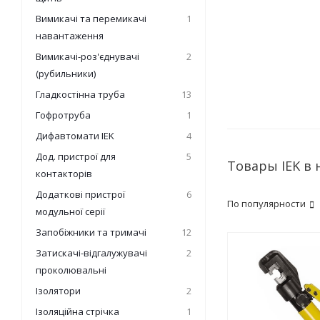
Вимикачі та перемикачі
1
навантаження
Вимикачі-роз'єднувачі
2
(рубильники)
Гладкостінна труба
13
Гофротруба
1
Дифавтомати IEK
4
Дод. пристрої для
5
Товары IEK в
контакторів
Додаткові пристрої
6
По популярности
модульної серії
Запобіжники та тримачі
12
Затискачі-відгалужувачі
2
проколювальні
Ізолятори
2
Ізоляційна стрічка
1