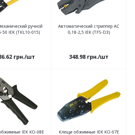
механический ручной
Автоматический стриппер АС
-50 IEK (TKL10-015)
0,18-2,5 IEK (TFS-D3)
36.62
грн.
/шт
348.98
грн.
/шт
обжимные IEK КО-08Е
Клещи обжимные IEK КО-07Е