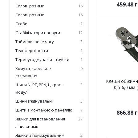
459.48
г
Силові роз'єми
16
Силові роз'єми
16
Скоби
2
Стабілізатори напруги
12
Таймери, реле часу
3
Тельферні пости
1
Термоусаджувальні трубки
1
Хомути, кабельне
9
стягування
Клещи обжимны
Шини N, PE, PEN, L, крос-
3
0,5-6,0 мм 
модулі
Шини з'єднувальні
3
Щити з монтажною панеллю
7
866.88
г
Ящики для встановлення
27
лічильників
Ящики з понижувальним
2