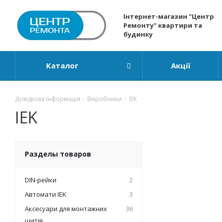
Інтернет-магазин "Центр
Ремонту" квартири та
будинку
Каталог
Акції
Довідкова інформація
-
Виробники
-
IEK
IEK
Разделы товаров
DIN-рейки
2
Автомати IEK
3
Аксесуари для монтажних
36
щитів