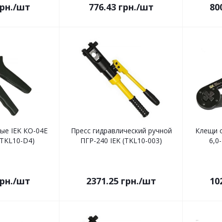
рн.
/шт
776.43
грн.
/шт
80
е IEK КО-04Е
Пресс гидравлический ручной
Клещи 
(TKL10-D4)
ПГР-240 IEK (TKL10-003)
6,0
рн.
/шт
2371.25
грн.
/шт
10