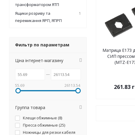
трансформатором ЯТП
Ящики розриву та
1
перемикання ЯРП, ЯПРП
Фильтр по параметрам
Матрица E173 д
СИП прессом 
Ціна інтернет-магазину
(MTZ-E173
55.69
26113.54
261.83
г
Группа товара
Клещи обжимные (
8
)
Пресса обжимные (
25
)
Ножницы для резки кабеля