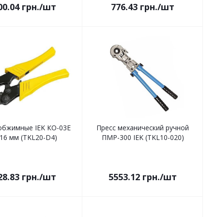
00.04
грн.
/шт
776.43
грн.
/шт
обжимные IEK КО-03Е
Пресс механический ручной
-16 мм (TKL20-D4)
ПМР-300 IEK (TKL10-020)
28.83
грн.
/шт
5553.12
грн.
/шт