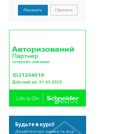
АС (
1
)
Сбросить
СОК (
1
)
ПКХ (
2
)
КПЛ (
1
)
Будьте в курсі!
Дізнайтеся про знижки та акції