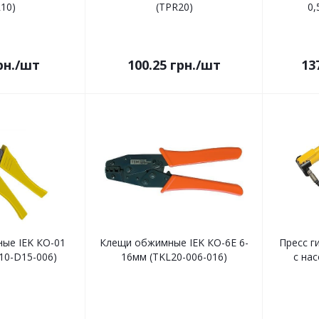
10)
(TPR20)
0,
рн.
/шт
100.25
грн.
/шт
13
ые IEK КО-01
Клещи обжимные IEK КО-6Е 6-
Пресс г
10-D15-006)
16мм (TKL20-006-016)
с на