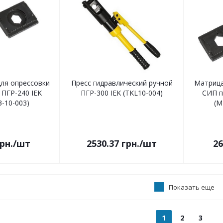
ля опрессовки
Пресс гидравлический ручной
Матрица
ПГР-240 IEK
ПГР-300 IEK (TKL10-004)
СИП п
-10-003)
(M
рн.
/шт
2530.37
грн.
/шт
26
Показать еще
1
2
3