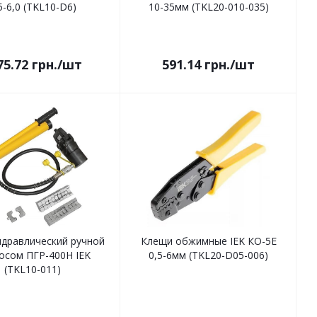
5-6,0 (TKL10-D6)
10-35мм (TKL20-010-035)
75.72
грн.
/шт
591.14
грн.
/шт
идравлический ручной
Клещи обжимные IEK КО-5Е
сосом ПГР-400Н IEK
0,5-6мм (TKL20-D05-006)
(TKL10-011)