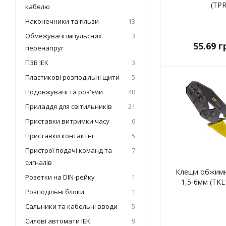
(TPR
кабелю
Наконечники та гільзи
13
Обмежувачі імпульсних
3
55.69
г
перенапруг
ПЗВ IEK
3
Пластикові розподільні щити
5
Подовжувачі та роз'єми
40
Приладдя для світильників
21
Приставки витримки часу
6
Приставки контактні
5
Пристрої подачі команд та
7
сигналів
Клещи обжимн
Розетки на DIN-рейку
1
1,5-6мм (TKL
Розподільні блоки
1
Сальники та кабельні вводи
5
Силові автомати IEK
9