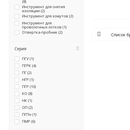
(
8
)
Инструмент для снятия
изоляции (
2
)
Инструмент для хомутов (
2
)
Инструмент для
проволочных лотков (
1
)
Отвертка-пробник (
2
)
Список 
Серия
ПГУ (
1
)
ПГРК (
4
)
ПГ (
2
)
НГР (
1
)
ПГР (
10
)
КО (
8
)
НК (
1
)
ОП (
2
)
ПГПн (
1
)
ПМР (
6
)
НС (
7
)