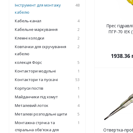
Інструмент для монтажу
48
кабелю
Кабель-канал
4
Прес гідравл
Кабельне маркування
2
ПГР-70 IEK 
Клемні колодки
2
Ковпачки для скручування
2
кабелю
1938.36
колекція Форс
5
Контактори модульні
1
Контактори та пускачі
53
Корпуси постів
1
Майданчики під хомут
1
Металевий лоток
4
Металеві розподільні щити
5
Монтажна стрічка та
1
спіральна обв'язка для
Отвертка-проб