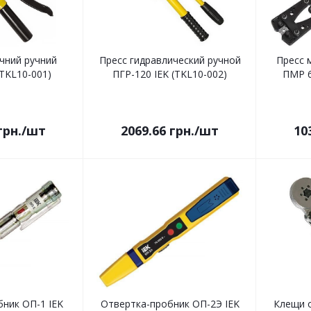
ічний ручний
Пресс гидравлический ручной
Пресс 
(TKL10-001)
ПГР-120 IEK (TKL10-002)
ПМР 6
грн.
/шт
2069.66
грн.
/шт
10
ник ОП-1 IEK
Отвертка-пробник ОП-2Э IEK
Клещи 