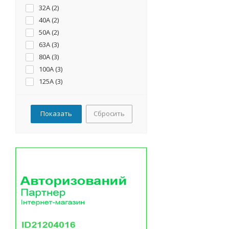
32А (
2
)
40А (
2
)
50А (
2
)
63А (
3
)
80А (
3
)
100А (
3
)
125А (
3
)
160А (
2
)
200А (
1
)
Сбросить
250А (
3
)
315А (
1
)
400А (
3
)
500А (
1
)
630А (
1
)
800А (
2
)
1000А (
1
)
1250А (
1
)
1600А (
1
)