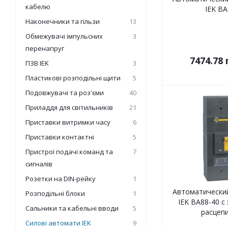
кабелю
IEK ВА
Наконечники та гільзи
13
Обмежувачі імпульсних
3
перенапруг
7474.78
ПЗВ IEK
3
Пластикові розподільні щити
5
Подовжувачі та роз'єми
40
Приладдя для світильників
21
Приставки витримки часу
6
Приставки контактні
5
Пристрої подачі команд та
7
сигналів
Розетки на DIN-рейку
1
Автоматически
Розподільні блоки
1
IEK ВА88-40 с
Сальники та кабельні вводи
5
расцеп
Силові автомати IEK
9