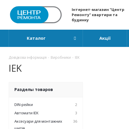
Інтернет-магазин "Центр
Ремонту" квартири та
будинку
Каталог
Акції
Довідкова інформація
-
Виробники
-
IEK
IEK
Разделы товаров
DIN-рейки
2
Автомати IEK
3
Аксесуари для монтажних
36
щитів