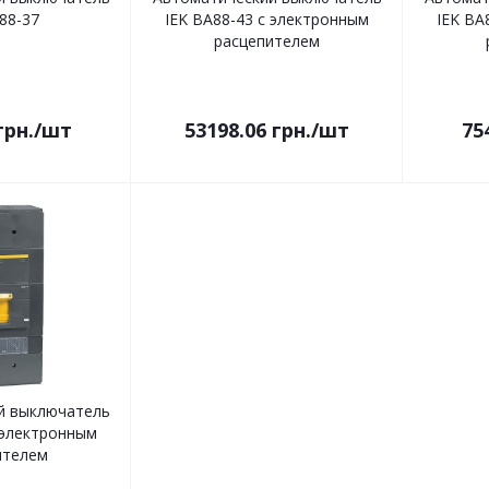
88-37
IEK ВА88-43 с электронным
IEK ВА
расцепителем
грн.
/шт
53198.06
грн.
/шт
75
й выключатель
 электронным
ителем