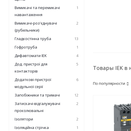
Вимикачі та перемикачі
1
навантаження
Вимикачі-роз'єднувачі
2
(рубильники)
Гладкостінна труба
13
Гофротруба
1
Дифавтомати IEK
4
Дод. пристрої для
5
Товары IEK в
контакторів
Додаткові пристрої
6
По популярности
модульної серії
Запобіжники та тримачі
12
Затискачі-відгалужувачі
2
проколювальні
Ізолятори
2
Ізоляційна стрічка
1