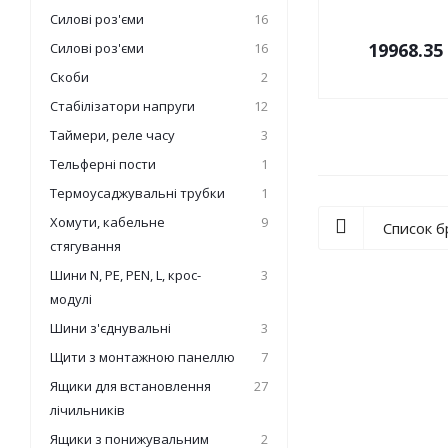
Силові роз'єми
16
19968.35
Силові роз'єми
16
Скоби
2
Стабілізатори напруги
12
Таймери, реле часу
3
Тельферні пости
1
Термоусаджувальні трубки
1
Хомути, кабельне
9
Список 
стягування
Шини N, PE, PEN, L, крос-
3
модулі
Шини з'єднувальні
3
Щити з монтажною панеллю
7
Ящики для встановлення
27
лічильників
Ящики з понижувальним
2