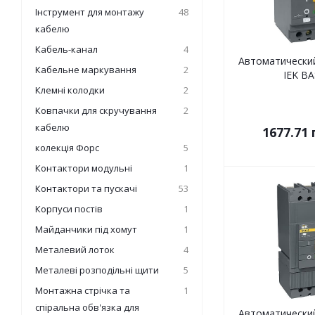
Інструмент для монтажу
48
кабелю
Кабель-канал
4
Автоматически
Кабельне маркування
2
IEK ВА
Клемні колодки
2
Ковпачки для скручування
2
кабелю
1677.71
колекція Форс
5
Контактори модульні
1
Контактори та пускачі
53
Корпуси постів
1
Майданчики під хомут
1
Металевий лоток
4
Металеві розподільні щити
5
Монтажна стрічка та
1
спіральна обв'язка для
Автоматически