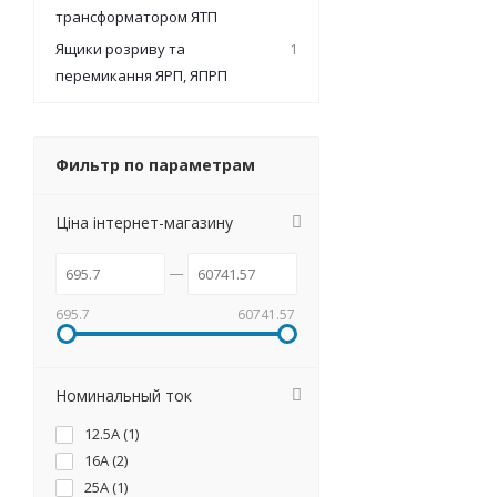
трансформатором ЯТП
Ящики розриву та
1
перемикання ЯРП, ЯПРП
Фильтр по параметрам
Ціна інтернет-магазину
695.7
60741.57
Номинальный ток
12.5А (
1
)
16А (
2
)
25А (
1
)