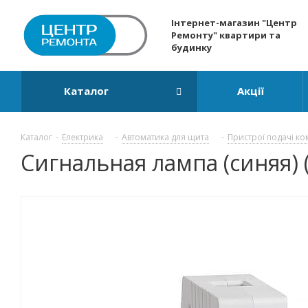
Інтернет-магазин "Центр
Ремонту" квартири та
будинку
Каталог
Акції
Каталог
-
Електрика
-
Автоматика для щита
-
Пристрої подачі ко
Сигнальная лампа (синяя) 