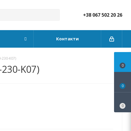
+38 067 502 20 26
Контакти
-230-K07)
-230-K07)
0
0
0