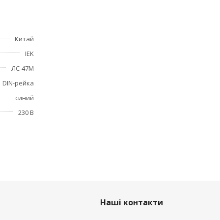
Китай
IEK
ЛС-47М
DIN-рейка
синий
230 В
Наші контакти