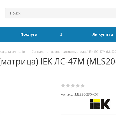
Послуги
Як купити
манд та сигналів
-
Сигнальная лампа (синяя) (матрица) IEK ЛС-47М (MLS20
(матрица) IEK ЛС-47М (MLS20
Артикул:
MLS20-230-K07