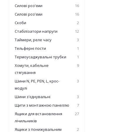
Силові роз'єми
16
Силові роз'єми
16
Скоби
2
Стабілізатори напруги
12
Таймери, реле часу
3
Тельферні пости
1
Термоусаджувальні трубки
1
Хомути, кабельне
9
стягування
Шини N, PE, PEN, L, крос-
3
модулі
Шини з'єднувальні
3
Щити з монтажною панеллю
7
Ящики для встановлення
27
лічильників
Ящики з понижувальним
2