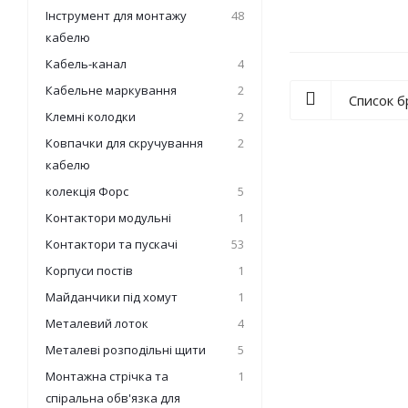
Інструмент для монтажу
48
кабелю
Кабель-канал
4
Кабельне маркування
2
Список 
Клемні колодки
2
Ковпачки для скручування
2
кабелю
колекція Форс
5
Контактори модульні
1
Контактори та пускачі
53
Корпуси постів
1
Майданчики під хомут
1
Металевий лоток
4
Металеві розподільні щити
5
Монтажна стрічка та
1
спіральна обв'язка для