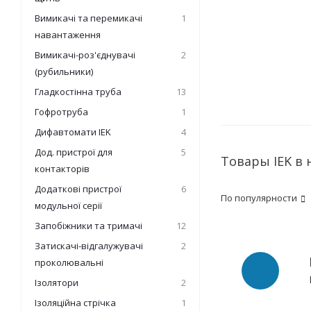
Вимикачі та перемикачі
1
навантаження
Вимикачі-роз'єднувачі
2
(рубильники)
Гладкостінна труба
13
Гофротруба
1
Дифавтомати IEK
4
Дод. пристрої для
5
Товары IEK в
контакторів
Додаткові пристрої
6
По популярности
модульної серії
Запобіжники та тримачі
12
Затискачі-відгалужувачі
2
проколювальні
Ізолятори
2
Ізоляційна стрічка
1