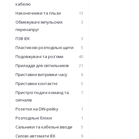
кабелю
Наконечники та гільзи
13
Обмежувачі імпульсних
3
перенапруг
ПЗВ IEK
3
Пластикові розподільні щити
5
Подовжувачі та роз'єми
40
Приладдя для світильників
21
Приставки витримки часу
6
Приставки контактні
5
Пристрої подачі команд та
7
сигналів
Розетки на DIN-рейку
1
Розподільні блоки
1
Сальники та кабельні вводи
5
Силові автомати IEK
9