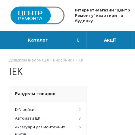
Інтернет-магазин "Центр
Ремонту" квартири та
будинку
Каталог
Акції
Довідкова інформація
-
Виробники
-
IEK
IEK
Разделы товаров
DIN-рейки
2
Автомати IEK
3
Аксесуари для монтажних
36
щитів