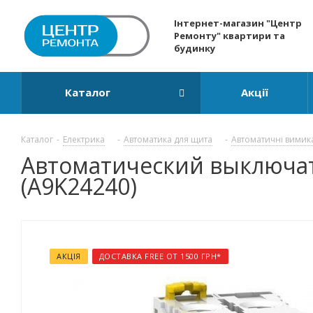
Інтернет-магазин "Центр
Ремонту" квартири та
будинку
Каталог
Акції
Каталог
-
Електрика
-
Автоматика для щита
-
Автоматичні вимик
Автоматический выключатель
(A9K24240)
АКЦІЯ
ДОСТАВКА FREE ОТ 1500 ГРН*