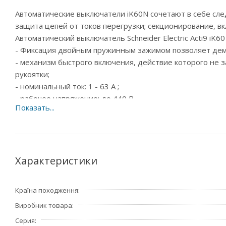
Автоматические выключатели iK60N сочетают в себе сле
защита цепей от токов перегрузки; секционирование, в
Автоматический выключатель Schneider Electric Acti9 iK
- Фиксация двойным пружинным зажимом позволяет демо
- механизм быстрого включения, действие которого не 
рукоятки;
- номинальный ток: 1 - 63 A ;
- рабочее напряжение: до 440 В
Страна производитель – Франция.
Характеристики
Країна походження
Виробник товара
Серия