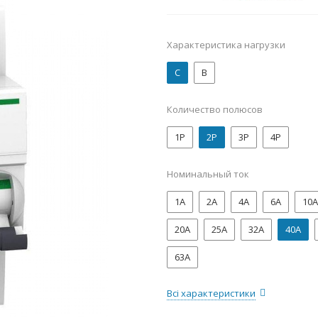
Характеристика нагрузки
C
B
Количество полюсов
1P
2P
3P
4P
Номинальный ток
1А
2А
4А
6А
10А
20А
25А
32А
40А
63А
Всі характеристики