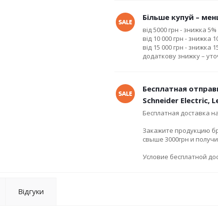
Більше купуй – менш
від 5000 грн - знижка 5%
від 10 000 грн - знижка 
від 15 000 грн - знижка 
додаткову знижку – ут
Бесплатная отправ
Schneider Electric, 
Бесплатная доставка н
Закажите продукцию брен
свыше 3000грн и получ
Условие бесплатной дос
Відгуки