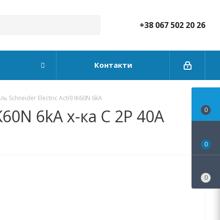
+38 067 502 20 26
Контакти
 Schneider Electric Acti9 IK60N 6kA
60N 6kA х-ка C 2P 40А
0
0
0