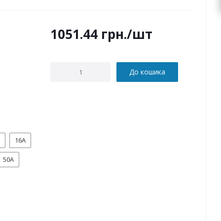
1051.44
грн.
/шт
До кошика
16А
50А