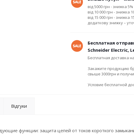
від 5000 грн - знижка 5%
від 10 000 грн - знижка 
від 15 000 грн - знижка 
додаткову знижку – ут
Бесплатная отправ
Schneider Electric, 
Бесплатная доставка н
Закажите продукцию брен
свыше 3000грн и получ
Условие бесплатной дос
Відгуки
дующие функции: защита цепей от токов короткого замыкан