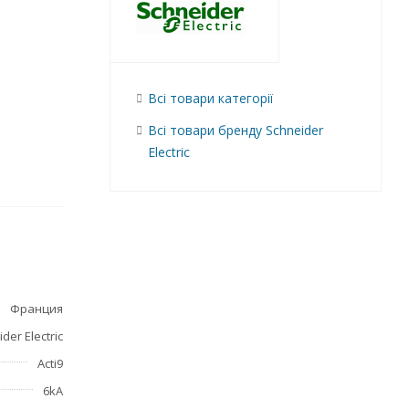
Всі товари категорії
Всі товари бренду Schneider
Electric
Франция
der Electric
Acti9
6kA