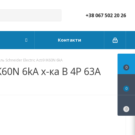
+38 067 502 20 26
Контакти
 Schneider Electric Acti9 IK60N 6kA
60N 6kA х-ка B 4P 63А
0
0
0