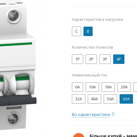
Характеристика нагрузки
C
B
Количество полюсов
1P
2P
3P
4P
Номинальный ток
6А
10А
16А
20А
32А
40А
50А
63А
Всі характеристики
Більше купуй – менш