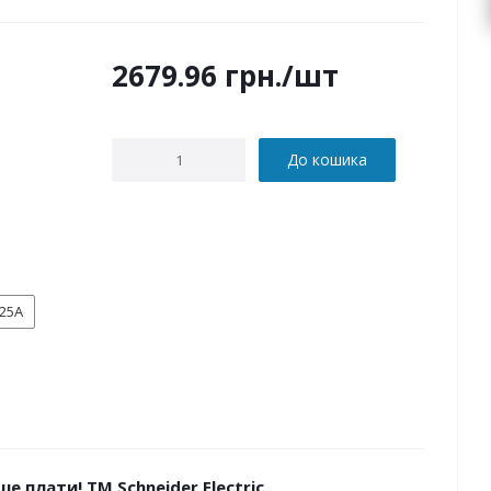
2679.96
грн.
/шт
До кошика
25А
е плати! ТМ Schneider Electric