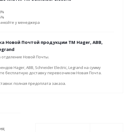
10%
15%
очнюйте у менеджера
ка Новой Почтой продукции ТМ Hager, ABB,
Legrand
а отделение Новой Почты.
дов Hager, ABB, Schneider Electric, Legrand на сумму
ите бесплатную доставку перевозчиком Новая Почта.
тавки: полная предоплата заказа.
ия;