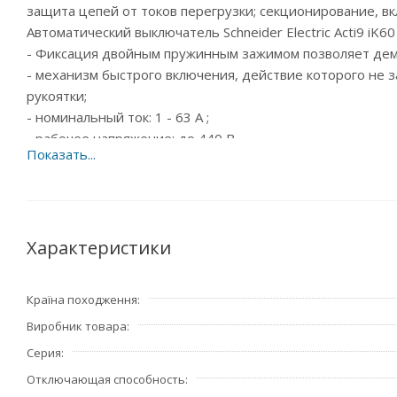
защита цепей от токов перегрузки; секционирование, в
Автоматический выключатель Schneider Electric Acti9 iK
- Фиксация двойным пружинным зажимом позволяет демо
- механизм быстрого включения, действие которого не 
рукоятки;
- номинальный ток: 1 - 63 A ;
- рабочее напряжение: до 440 В
Страна производитель – Франция.
Характеристики
Країна походження
Виробник товара
Серия
Отключающая способность