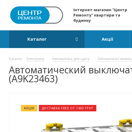
Інтернет-магазин "Центр
Ремонту" квартири та
будинку
Каталог
Акції
Каталог
-
Електрика
-
Автоматика для щита
-
Автоматичні вимик
Автоматический выключатель
(A9K23463)
АКЦІЯ
ДОСТАВКА FREE ОТ 1500 ГРН*