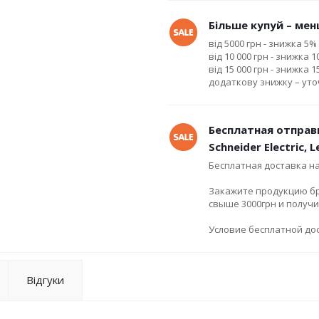
Більше купуй – менш
від 5000 грн - знижка 5%
від 10 000 грн - знижка 
від 15 000 грн - знижка 
додаткову знижку – ут
Бесплатная отправ
Schneider Electric, 
Бесплатная доставка н
Закажите продукцию брен
свыше 3000грн и получ
Условие бесплатной дос
Відгуки