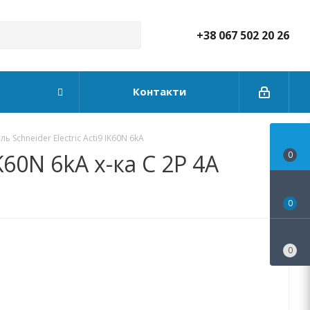
+38 067 502 20 26
Контакти
 Schneider Electric Acti9 IK60N 6kA
60N 6kA х-ка C 2P 4А
0
0
0