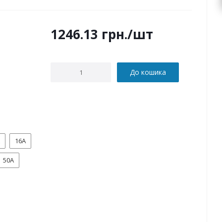
1246.13
грн.
/шт
До кошика
16А
50А