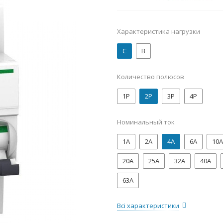
Характеристика нагрузки
C
B
Количество полюсов
1P
2P
3P
4P
Номинальный ток
1А
2А
4А
6А
10А
20А
25А
32А
40А
63А
Всі характеристики