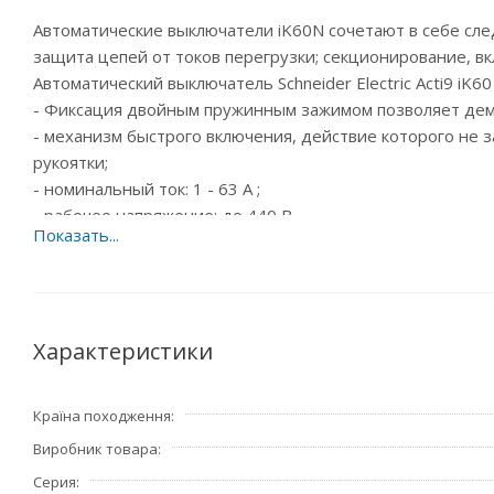
Автоматические выключатели iK60N сочетают в себе сле
защита цепей от токов перегрузки; секционирование, в
Автоматический выключатель Schneider Electric Acti9 iK
- Фиксация двойным пружинным зажимом позволяет демо
- механизм быстрого включения, действие которого не 
рукоятки;
- номинальный ток: 1 - 63 A ;
- рабочее напряжение: до 440 В
Страна производитель – Франция.
Характеристики
Країна походження
Виробник товара
Серия