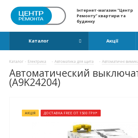
Інтернет-магазин "Центр
Ремонту" квартири та
будинку
Каталог
Акції
Каталог
-
Електрика
-
Автоматика для щита
-
Автоматичні вимик
Автоматический выключатель
(A9K24204)
АКЦІЯ
ДОСТАВКА FREE ОТ 1500 ГРН*