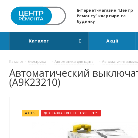
Інтернет-магазин "Центр
Ремонту" квартири та
будинку
Каталог
Акції
Каталог
-
Електрика
-
Автоматика для щита
-
Автоматичні вимик
Автоматический выключатель
(A9K23210)
АКЦІЯ
ДОСТАВКА FREE ОТ 1500 ГРН*