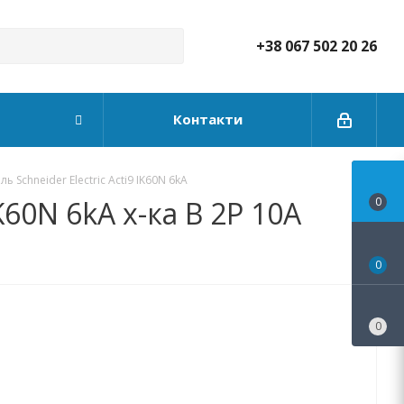
+38 067 502 20 26
Контакти
 Schneider Electric Acti9 IK60N 6kA
60N 6kA х-ка B 2P 10А
0
0
0