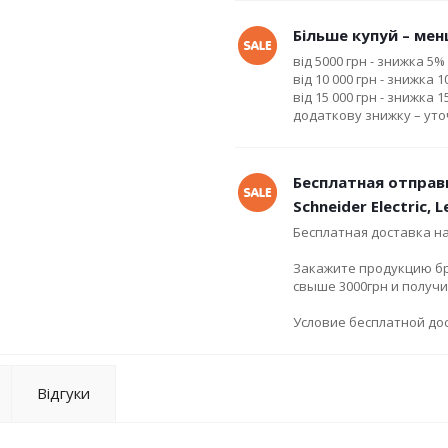
Більше купуй – менш
від 5000 грн - знижка 5%
від 10 000 грн - знижка 
від 15 000 грн - знижка 
додаткову знижку – ут
Бесплатная отправ
Schneider Electric, 
Бесплатная доставка н
Закажите продукцию брен
свыше 3000грн и получ
Условие бесплатной дос
Відгуки