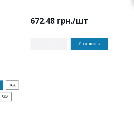
672.48
грн.
/шт
До кошика
16А
50А