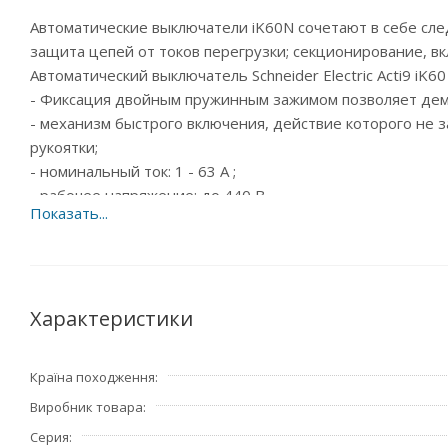
Автоматические выключатели iK60N сочетают в себе сле
защита цепей от токов перегрузки; секционирование, в
Автоматический выключатель Schneider Electric Acti9 iK
- Фиксация двойным пружинным зажимом позволяет демо
- механизм быстрого включения, действие которого не 
рукоятки;
- номинальный ток: 1 - 63 A ;
- рабочее напряжение: до 440 В
Страна производитель – Франция.
Характеристики
Країна походження
Виробник товара
Серия