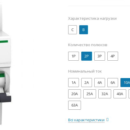
Характеристика нагрузки
C
B
Количество полюсов
1P
2P
3P
4P
Номинальный ток
1А
2А
4А
6А
10А
20А
25А
32А
40А
63А
Всі характеристики