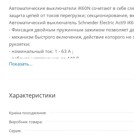
Автоматические выключатели iK60N сочетают в себе сл
защита цепей от токов перегрузки; секционирование, 
Автоматический выключатель Schneider Electric Acti9 i
- Фиксация двойным пружинным зажимом позволяет дем
- механизм быстрого включения, действие которого не 
рукоятки;
- номинальный ток: 1 - 63 A ;
- рабочее напряжение: до 440 В
Страна производитель – Франция.
Характеристики
Країна походження
Виробник товара
Серия