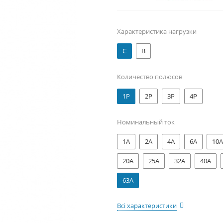
Характеристика нагрузки
C
B
Количество полюсов
1P
2P
3P
4P
Номинальный ток
1А
2А
4А
6А
10А
20А
25А
32А
40А
63А
Всі характеристики