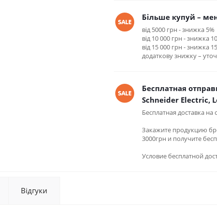
Більше купуй – мен
від 5000 грн - знижка 5%
від 10 000 грн - знижка 1
від 15 000 грн - знижка 1
додаткову знижку – уто
Бесплатная отправ
Schneider Electric, 
Бесплатная доставка на
Закажите продукцию брен
3000грн и получите бес
Условие бесплатной дост
Відгуки