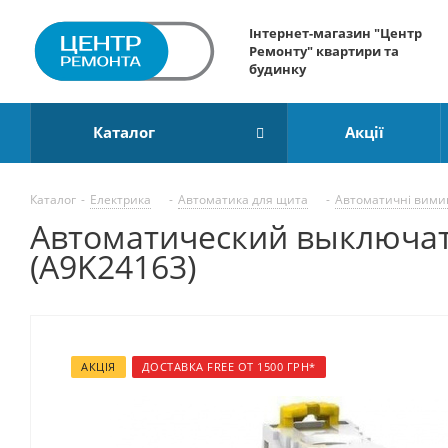
Інтернет-магазин "Центр
Ремонту" квартири та
будинку
Каталог
Акції
Каталог
-
Електрика
-
Автоматика для щита
-
Автоматичні вимик
Автоматический выключатель
(A9K24163)
АКЦІЯ
ДОСТАВКА FREE ОТ 1500 ГРН*