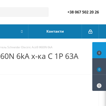
+38 067 502 20 26
Контакти
ь Schneider Electric Acti9 IK60N 6kA
60N 6kA х-ка C 1P 63А
0
0
0