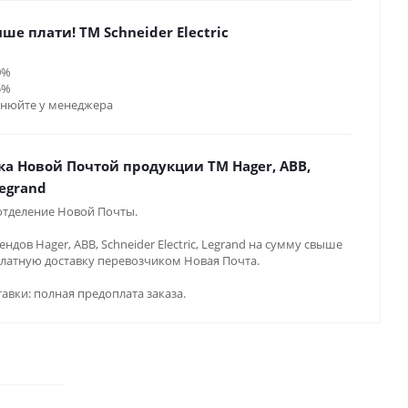
ше плати! ТМ Schneider Electric
0%
5%
чнюйте у менеджера
ка Новой Почтой продукции ТМ Hager, ABB,
Legrand
 отделение Новой Почты.
дов Hager, ABB, Schneider Electric, Legrand на сумму свыше
платную доставку перевозчиком Новая Почта.
авки: полная предоплата заказа.