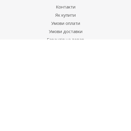
Контакти
Як купити
Умови оплати
Умови доставки
Гарантія на товар
Допомога
Питання-відповідь
Бренди
Наші контакти
+38 067 502 20 26
zakaz@ekt.com.ua
м. Київ, вул. Магнітогорська 1-А