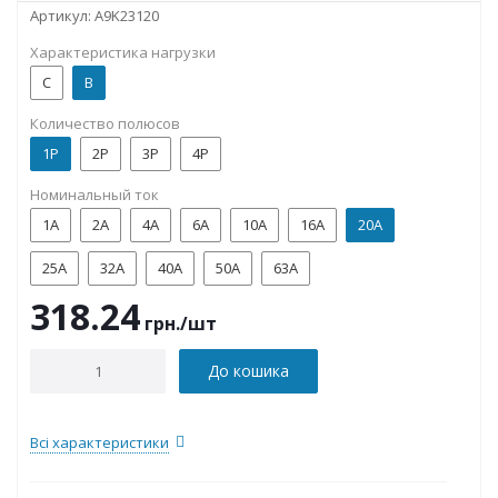
Артикул:
A9K23120
Характеристика нагрузки
C
B
Количество полюсов
1P
2P
3P
4P
Номинальный ток
1А
2А
4А
6А
10А
16А
20А
25А
32А
40А
50А
63А
318.24
грн.
/шт
До кошика
Всі характеристики