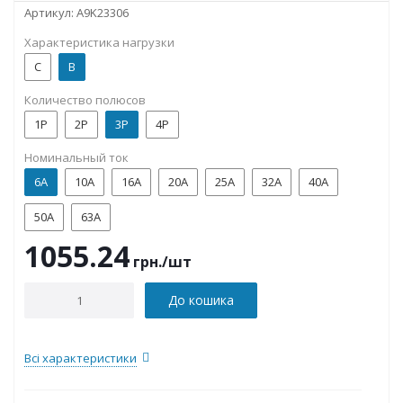
Артикул:
A9K23306
Характеристика нагрузки
C
B
Количество полюсов
1P
2P
3P
4P
Номинальный ток
6А
10А
16А
20А
25А
32А
40А
50А
63А
1055.24
грн.
/шт
До кошика
Всі характеристики