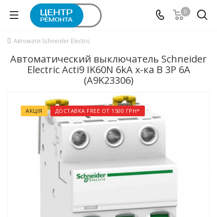
0
Автомати Schneider Electric
Автоматический выключатель Schneider
Electric Acti9 IK60N 6kA х-ка B 3P 6А
(A9K23306)
АКЦІЯ
ДОСТАВКА FREE ОТ 1500 ГРН*