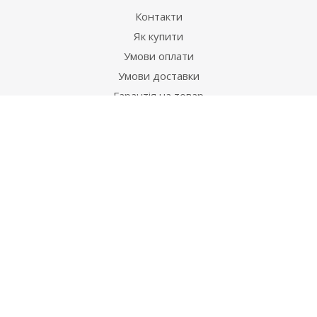
Контакти
Як купити
Умови оплати
Умови доставки
Гарантія на товар
Допомога
Питання-відповідь
Бренди
Наші контакти
+38 067 502 20 26
zakaz@ekt.com.ua
м. Київ, вул. Магнітогорська 1-А