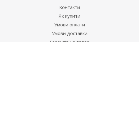
Контакти
Як купити
Умови оплати
Умови доставки
Гарантія на товар
Допомога
Питання-відповідь
Бренди
Наші контакти
+38 067 502 20 26
zakaz@ekt.com.ua
м. Київ, вул. Магнітогорська 1-А