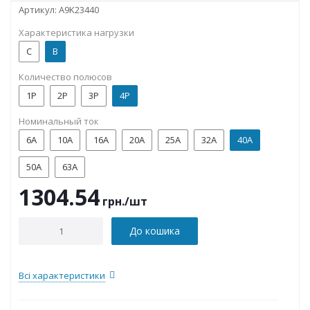
Артикул:
A9K23440
Характеристика нагрузки
C
B
Количество полюсов
1P
2P
3P
4P
Номинальный ток
6А
10А
16А
20А
25А
32А
40А
50А
63А
1304.54
грн.
/шт
До кошика
Всі характеристики