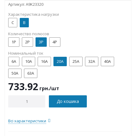
Артикул:
A9K23320
Характеристика нагрузки
C
B
Количество полюсов
1P
2P
3P
4P
Номинальный ток
6А
10А
16А
20А
25А
32А
40А
50А
63А
733.92
грн.
/шт
До кошика
Всі характеристики