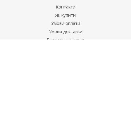
Контакти
Як купити
Умови оплати
Умови доставки
Гарантія на товар
Допомога
Питання-відповідь
Бренди
Наші контакти
+38 067 502 20 26
zakaz@ekt.com.ua
м. Київ, вул. Магнітогорська 1-А