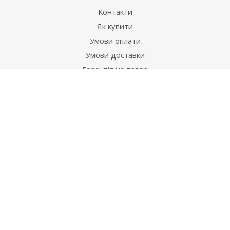
Контакти
Як купити
Умови оплати
Умови доставки
Гарантія на товар
Допомога
Питання-відповідь
Бренди
Наші контакти
+38 067 502 20 26
zakaz@ekt.com.ua
м. Київ, вул. Магнітогорська 1-А