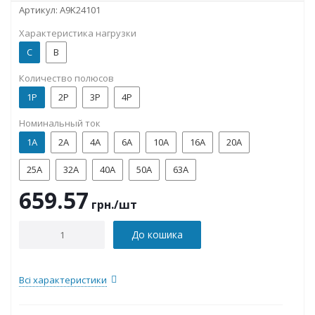
Артикул:
A9K24101
Характеристика нагрузки
C
B
Количество полюсов
1P
2P
3P
4P
Номинальный ток
1А
2А
4А
6А
10А
16А
20А
25А
32А
40А
50А
63А
659.57
грн.
/шт
До кошика
Всі характеристики