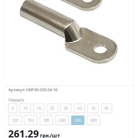
Артикул:
UNP40-300-24-16
Переріз
6
10
16
25
35
50
70
95
120
150
185
240
300
400
261.29
грн.
/шт