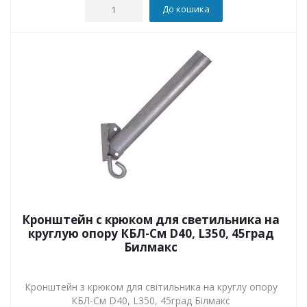
До кошика
Кронштейн с крюком для светильника на
круглую опору КБЛ-См D40, L350, 45град
Билмакс
Кронштейн з крюком для світильника на круглу опору
КБЛ-См D40, L350, 45град Білмакс