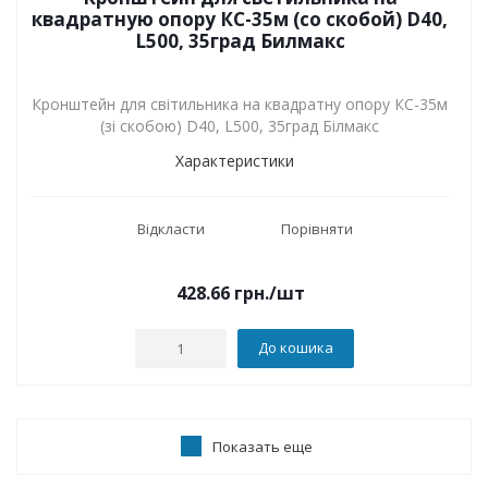
квадратную опору КС-35м (со скобой) D40,
L500, 35град Билмакс
Кронштейн для світильника на квадратну опору КС-35м
(зі скобою) D40, L500, 35град Білмакс
Характеристики
Відкласти
Порівняти
428.66
грн.
/шт
До кошика
Показать еще