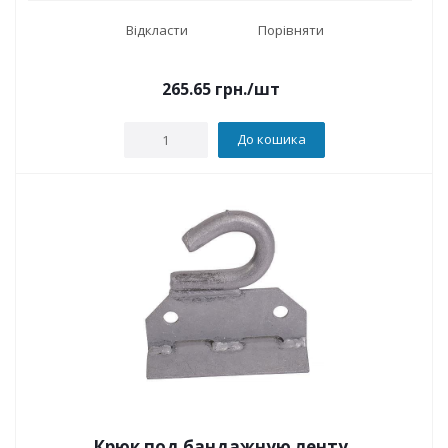
Відкласти
Порівняти
265.65
грн.
/шт
До кошика
Крюк под бандажную ленту