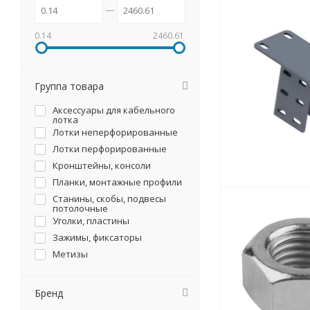
0.14
2460.61
Группа товара
Аксессуары для кабельного
лотка
Лотки неперфорированные
Лотки перфорированные
Кронштейны, консоли
Планки, монтажные профили
Станины, скобы, подвесы
потолочные
Уголки, пластины
Зажимы, фиксаторы
Метизы
Бренд