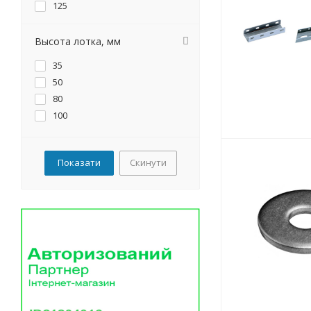
125
150
175
Высота лотка, мм
200
35
220
50
225
80
250
100
300
350
400
Скинути
450
500
600
800
1000
1200
1500
2000
3000