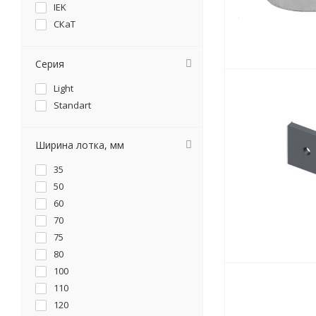
IEK
СКаТ
Серия
Light
Standart
Ширина лотка, мм
35
50
60
70
75
80
100
110
120