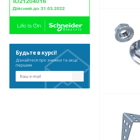
Будьте в курсі!
Дізнайтеся про знижки та акції
першим