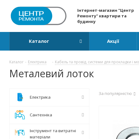
Інтернет-магазин "Центр
Ремонту" квартири та
будинку
Каталог
Акції
Каталог
-
Електрика
-
Кабель та провід, системи для прокладки і м
Металевий лоток
За популярністю
Електрика
Сантехніка
Інструмент та витратні
матеріали