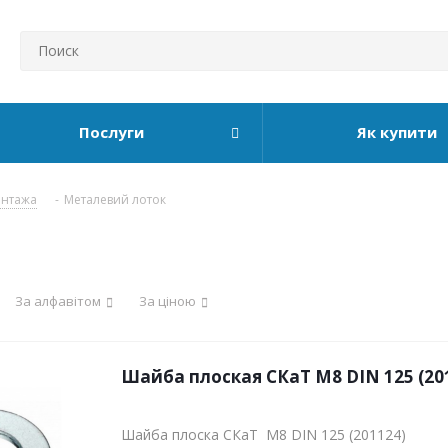
Послуги
Як купити
онтажа
-
Металевий лоток
За алфавітом
За ціною
Шайба плоская СКаТ M8 DIN 125 (20
Шайба плоска СКаТ M8 DIN 125 (201124)