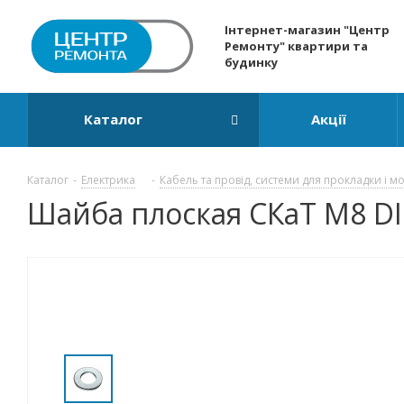
Інтернет-магазин "Центр
Ремонту" квартири та
будинку
Каталог
Акції
Каталог
-
Електрика
-
Кабель та провід, системи для прокладки і м
Шайба плоская СКаТ M8 DI