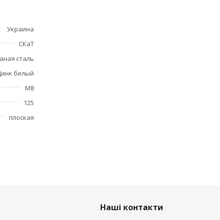
Украина
СКаТ
аная сталь
Цинк белый
M8
125
плоская
Наші контакти