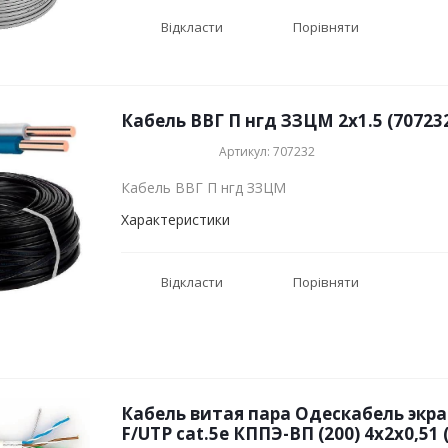
Відкласти
Порівняти
Кабель ВВГ П нгд ЗЗЦМ 2x1.5 (70723
Артикул: 707232
Кабель ВВГ П нгд ЗЗЦМ
Характеристики
Відкласти
Порівняти
Кабель витая пара Одескабель эк
F/UTP cat.5е КППЭ-ВП (200) 4х2х0,51 