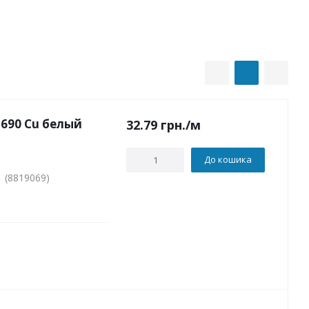
690 Cu белый
32.79
грн.
/м
До кошика
 (8819069)