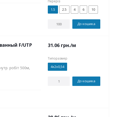
Переріз
1.5
2.5
4
6
10
До кошика
ванный F/UTP
31.06
грн.
/м
Типоразмер
4х2х0,54
утр. робіт 500м,
До кошика