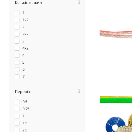
КПВЭ-ВП
Кількість жил
КППЭ-ВП
1
F690
1x2
Standart
2
F690 Cu
2x2
NYM
3
Speaker Cable
4х2
F690BV
4
5
6
7
8
10
Переріз
14
0.5
19
0.75
27
1
37
1.5
2.5