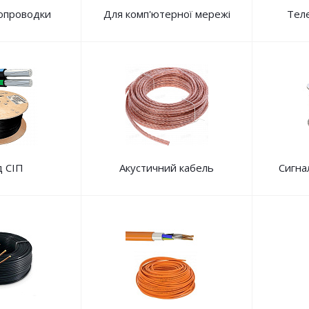
опроводки
Для комп'ютерної мережі
Теле
д СІП
Акустичний кабель
Сигна