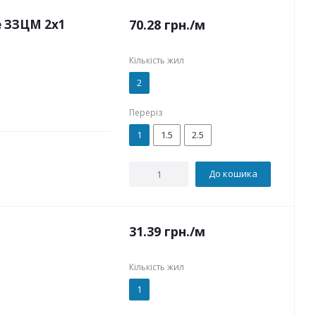
e ЗЗЦМ 2x1
70.28
грн.
/м
Кількість жил
2
Переріз
1
1.5
2.5
До кошика
31.39
грн.
/м
Кількість жил
1