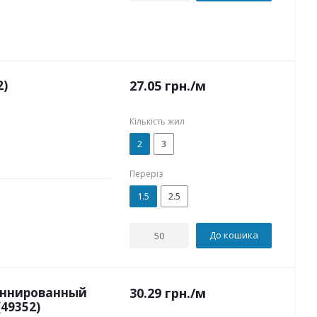
2)
27.05
грн.
/м
Кількість жил
2
3
Переріз
1.5
2.5
До кошика
раннированный
30.29
грн.
/м
(49352)