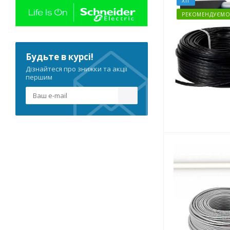
70+25
ХІТ
70+35
РЕКОМЕНДУЄМО
95
95+35
95+50
Будьте в курсі!
120
Дізнайтеся про знижки та акції
120+35
першим
120+70
150
150+70
185
185+95
240
240+120
0.22
0.8