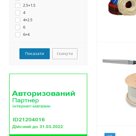
2.5+1.5
4
4+2.5
6
6+4
10
10+6
Скинути
16+10
16
16+6
25
25+10
25+16
35
35+16
50
50+25
70