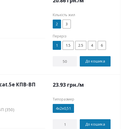
20.86
грн.
/м
Кількість жил
2
3
Переріз
1
1.5
2.5
4
6
До кошика
cat.5е КПВ-ВП
23.93
грн.
/м
Типоразмер
4х2х0,51
П (350)
До кошика