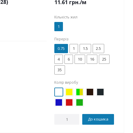
28)
11.61
грн.
/м
Кількість жил
1
Переріз
0.75
1
1.5
2.5
4
6
10
16
25
35
Колір виробу
До кошика