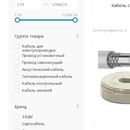
Кабель 
2.59
12684.24
За популярністю
Группа товара
Кабель для
электропроводки
Провод установочный
Провод самонесущий
Аккустический кабель
Сигнализационный кабель
Кабель контрольный
Кабель силовой
Бренд
ЗЗЦМ
Одескабель