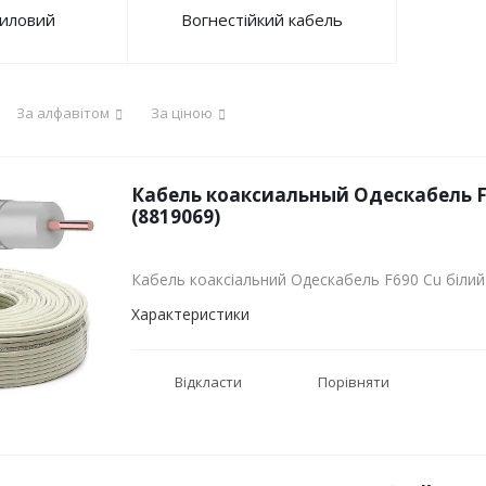
силовий
Вогнестійкий кабель
За алфавітом
За ціною
Кабель коаксиальный Одескабель F
(8819069)
Кабель коаксіальний Одескабель F690 Cu білий
Характеристики
Відкласти
Порівняти