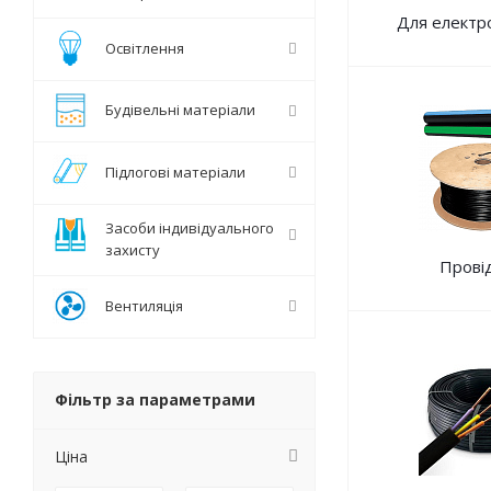
Для електр
Освітлення
Будівельні матеріали
Підлогові матеріали
Засоби індивідуального
захисту
Прові
Вентиляція
Фільтр за параметрами
Ціна