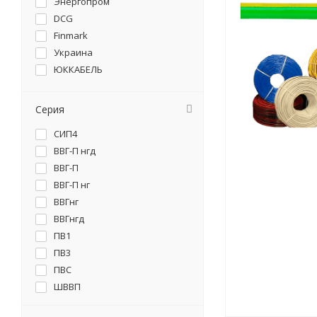
Энергопром
DCG
Finmark
Украина
ЮККАБЕЛЬ
Серия
СИП4
ВВГ-П нгд
ВВГ-П
ВВГ-П нг
ВВГнг
ВВГнгд
ПВ1
ПВ3
ПВС
ШВВП
КПВ-ВП