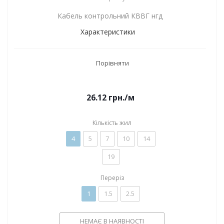
Кабель контрольний КВВГ нгд
Характеристики
Порівняти
26.12
грн.
/м
Кількість жил
4
5
7
10
14
19
Переріз
1
1.5
2.5
НЕМАЄ В НАЯВНОСТІ