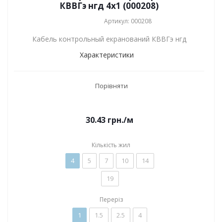
КВВГэ нгд 4x1 (000208)
Артикул: 000208
Кабель контрольный екранований КВВГэ нгд
Характеристики
Порівняти
30.43
грн.
/м
Кількість жил
4
5
7
10
14
19
Переріз
1
1.5
2.5
4