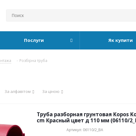
Послуги
Як купити
онтажа
-
Розбірна труба
За алфавітом
За ціною
Труба разборная грунтовая Kopos Ko
cm Красный цвет д 110 мм (06110/2_
Артикул: 06110/2_BA