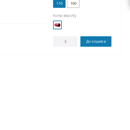
110
160
Колір виробу
До кошика