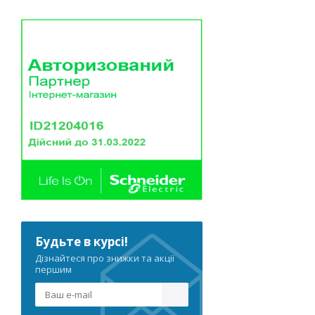
Будьте в курсі!
Дізнайтеся про знижки та акції
першим