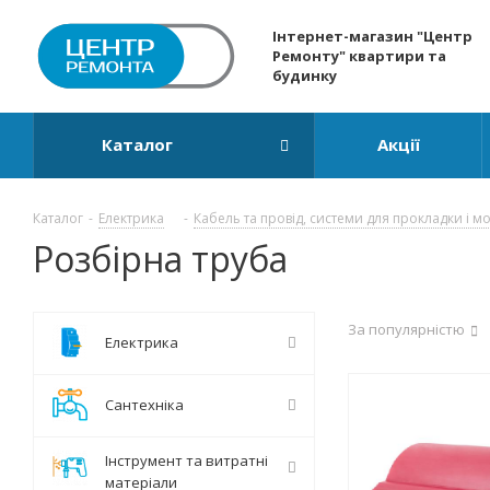
Інтернет-магазин "Центр
Ремонту" квартири та
будинку
Каталог
Акції
Каталог
-
Електрика
-
Кабель та провід, системи для прокладки і м
Розбірна труба
За популярністю
Електрика
Сантехніка
Інструмент та витратні
матеріали