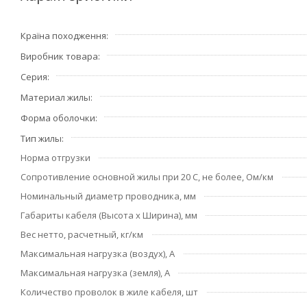
• Изолированные жилы скручены.
• Оболочка – ПВХ пластикат из композициипониженной 
Країна походження
Виробник товара
Условия эксплуатации и монтажа:
Температура окружающей среды от минус 25°С до плюс 
Серия
эксплуатации не более 70°С.Строительная длина кабелей
Материал жилы
Форма оболочки
Срок службы 30 лет – для проводов, применяемых в стац
Тип жилы
Норма отгрузки
Сопротивление основной жилы при 20 C, не более, Ом/км
Номинальный диаметр проводника, мм
Габариты кабеля (Высота х Ширина), мм
Вес нетто, расчетный, кг/км
Максимальная нагрузка (воздух), А
Максимальная нагрузка (земля), А
Количество проволок в жиле кабеля, шт