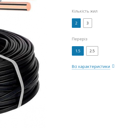
Кількість жил
2
3
Переріз
1.5
2.5
Всі характеристики