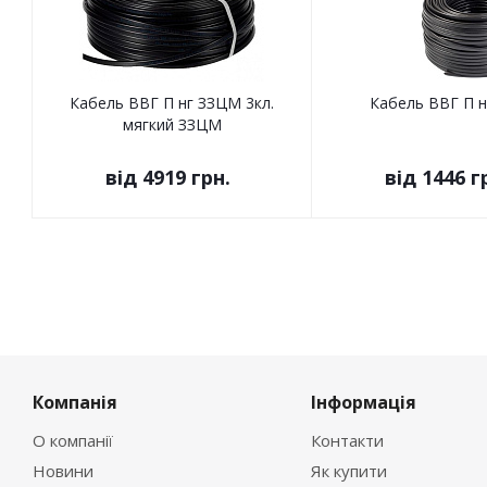
Кабель ВВГ П нг ЗЗЦМ 3кл.
Кабель ВВГ П 
мягкий ЗЗЦМ
від
4919 грн.
від
1446 г
Компанія
Інформація
О компанії
Контакти
Новини
Як купити