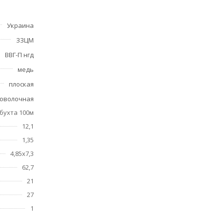
Украина
ЗЗЦМ
цессе
ВВГ-П нгд
медь
плоская
 5 лет.
оволочная
бухта 100м
12,1
1,35
4,85x7,3
62,7
21
27
1