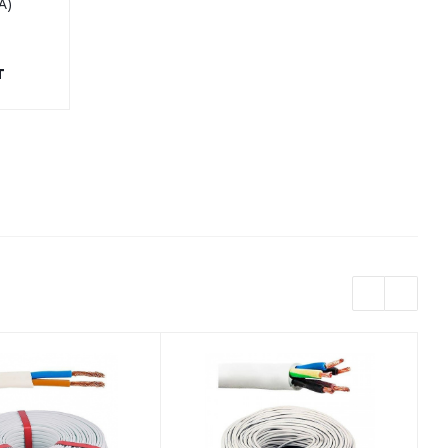
A)
238х238х217,5 мм Kopos
(KUZ-VI_K
(MDZ XL 300_KB)
т
2162.73
грн.
/шт
1573.49
грн