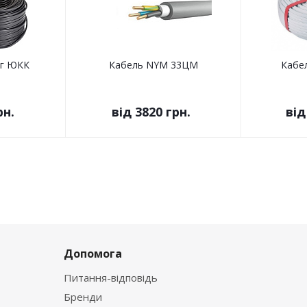
нг ЮКК
Кабель NYM 33ЦМ
Кабе
рн.
від
3820 грн.
ві
Допомога
Питання-відповідь
Бренди