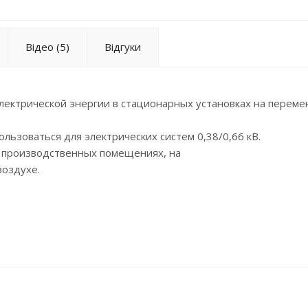
Відео
(5)
Відгуки
лектрической энергии в стационарных установках на переме
льзоваться для электрических систем 0,38/0,66 кВ.
х производственных помещениях, на
воздухе.
(ок) или многопроволочная круглая (мк),1 или 2 класса гибко
совая) или цифровая.