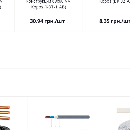
мм
конструкций 68х60 мм
Kopos (BK 32_A
)
Kopos (KBT-1_AB)
30.94
грн.
/шт
8.35
грн.
/ш