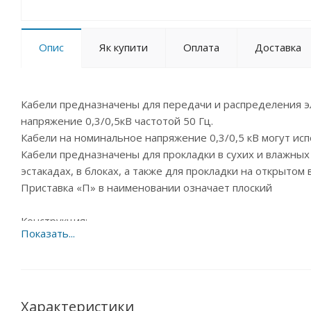
Опис
Як купити
Оплата
Доставка
Кабели предназначены для передачи и распределения э
напряжение 0,3/0,5кВ частотой 50 Гц.
Кабели на номинальное напряжение 0,3/0,5 кВ могут испо
Кабели предназначены для прокладки в сухих и влажны
эстакадах, в блоках, а также для прокладки на открытом 
Приставка «П» в наименовании означает плоский
Конструкция:
• Токопроводящая медная жила, однопроволочная круглая 
Сечение жил 1,5–35мм2
• Количество жил в кабеле 2 5
• Изоляция – ПВХ пластикат.
• Маркировка изоляции жил цветовая (сплошная или поло
Характеристики