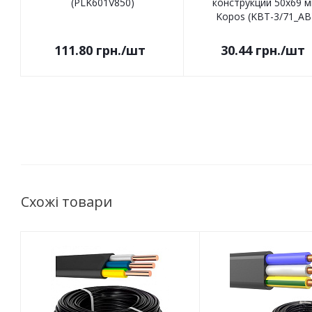
(PLK601V850)
конструкций 50х69 
Kopos (KBT-3/71_AB
111.80
грн.
/шт
30.44
грн.
/шт
Схожі товари