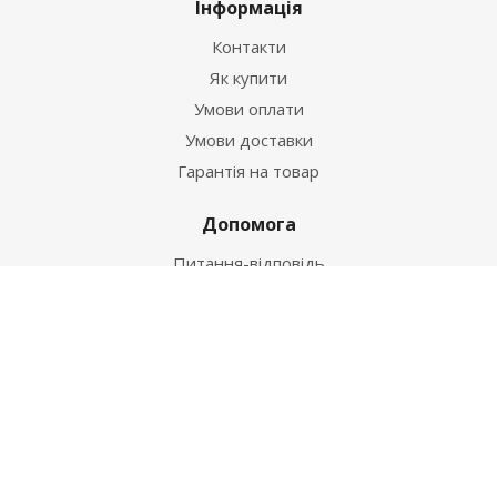
Інформація
Контакти
Як купити
Умови оплати
Умови доставки
Гарантія на товар
Допомога
Питання-відповідь
Бренди
Наші контакти
+38 067 502 20 26
zakaz@ekt.com.ua
м. Київ, вул. Магнітогорська 1-А