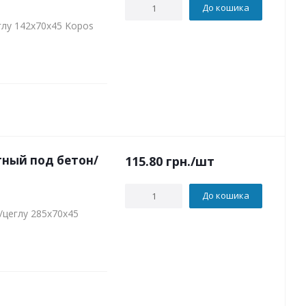
До кошика
глу 142х70х45 Kopos
ный под бетон/
115.80
грн.
/шт
До кошика
/цеглу 285х70х45