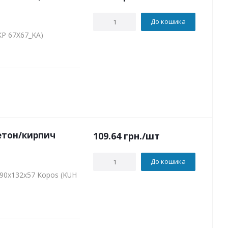
До кошика
KP 67X67_KA)
етон/кирпич
109.64
грн.
/шт
До кошика
,90х132х57 Kopos (KUH