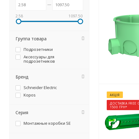
2.58
1097.50
Группа товара
Подрозетники
Аксессуары для
подрозетников
Бренд
Schneider Electric
Kopos
АКЦІЯ
ДОСТАВКА FREE 
1500 ГРН*
Серия
Монтажные коробки SE