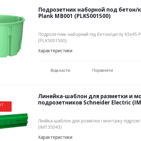
Подрозетник наборной под бетон/к
Plank MB001 (PLK5001500)
Подрозетник наборний під бетон/цеглу 65х45 
(PLK5001500)
Характеристики
Відкласти
Порівняти
Линейка-шаблон для разметки и м
подрозетников Schneider Electric (I
ОТ
Лінійка-шаблон для розмітки і монтажу підрозетн
(IMT35043)
Характеристики