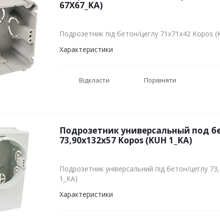
67X67_KA)
Подрозетник під бетон/цеглу 71х71х42 Kopos (
Характеристики
Відкласти
Порівняти
Подрозетник универсальный под б
73,90х132х57 Kopos (KUH 1_KA)
Подрозетник універсальний під бетон/цеглу 73
1_KA)
Характеристики