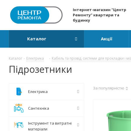
Інтернет-магазин "Центр
Ремонту" квартири та
будинку
Каталог
Акції
Каталог
-
Електрика
-
Кабель та провід, системи для прокладки і м
Підрозетники
За популярністю
Електрика
Сантехніка
Інструмент та витратні
матеріали