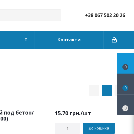
+38 067 502 20 26
Контакти
0
0
0
й под бетон/
15.70
грн.
/шт
00)
До кошика