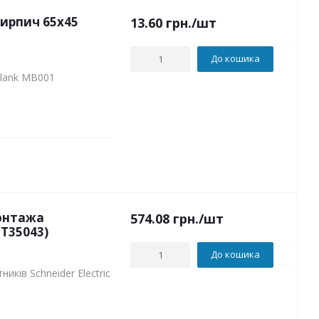
ирпич 65х45
13.60
грн.
/шт
До кошика
Plank MB001
онтажа
574.08
грн.
/шт
MT35043)
До кошика
иків Schneider Electric