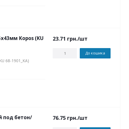
5х43мм Kopos (KU
23.71
грн.
/шт
До кошика
KU 68-1901_KA)
 под бетон/
76.75
грн.
/шт