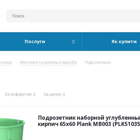
Послуги
Як купити
онтажа
-
Монтажні та кріпильні вироби
-
Підрозетники
За алфавітом
За ціною
Подрозетник наборной углубленны
кирпич 65х60 Plank MB003 (PLK51035