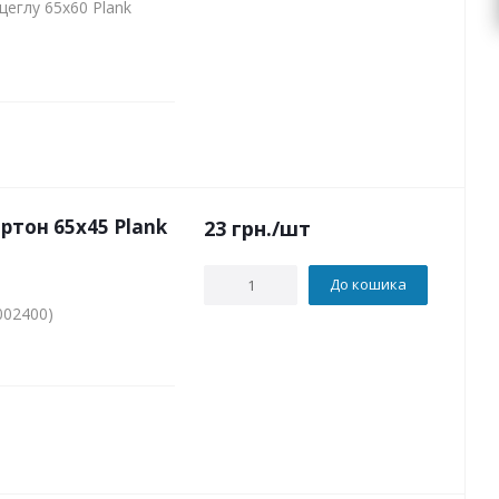
еглу 65х60 Plank
ртон 65х45 Plank
23
грн.
/шт
До кошика
002400)