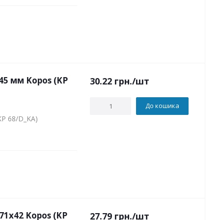
5 мм Kopos (KP
30.22
грн.
/шт
До кошика
KP 68/D_KA)
1х42 Kopos (KP
27.79
грн.
/шт