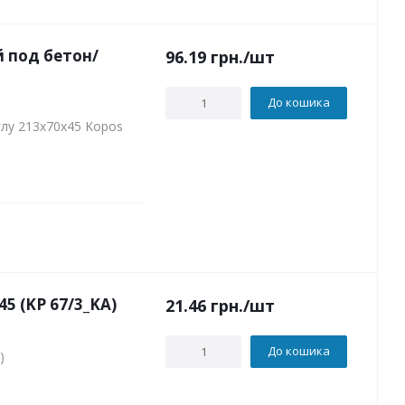
 под бетон/
96.19
грн.
/шт
До кошика
глу 213х70х45 Kopos
5 (KP 67/3_KA)
21.46
грн.
/шт
До кошика
)