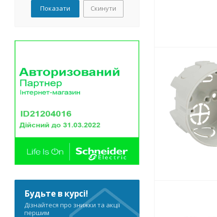
Скинути
Будьте в курсі!
Дізнайтеся про знижки та акції
першим