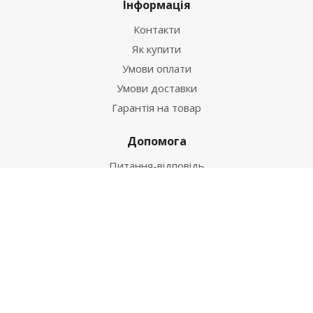
Інформація
Контакти
Як купити
Умови оплати
Умови доставки
Гарантія на товар
Допомога
Питання-відповідь
Бренди
Наші контакти
+38 067 502 20 26
zakaz@ekt.com.ua
м. Київ, вул. Магнітогорська 1-А