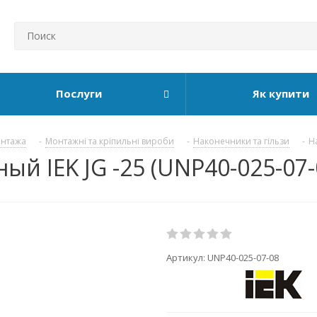
Послуги
Як купити
онтажа
-
Монтажні та кріпильні вироби
-
Наконечники та гільзи
-
Н
й IEK JG -25 (UNP40-025-07-
Артикул:
UNP40-025-07-08