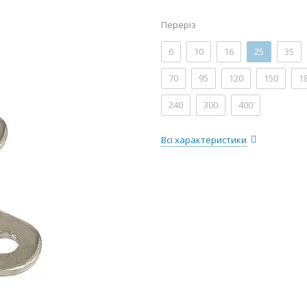
Переріз
6
10
16
25
35
70
95
120
150
1
240
300
400
Всі характеристики