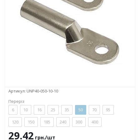
Артикул:
UNP40-050-10-10
Переріз
6
10
16
25
35
50
70
95
120
150
185
240
300
400
29.42
грн.
/шт