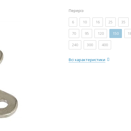
Переріз
6
10
16
25
35
70
95
120
150
1
240
300
400
Всі характеристики