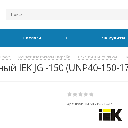
Послуги
Як купити
онтажа
-
Монтажні та кріпильні вироби
-
Наконечники та гільзи
-
Н
й IEK JG -150 (UNP40-150-17
Артикул:
UNP40-150-17-14