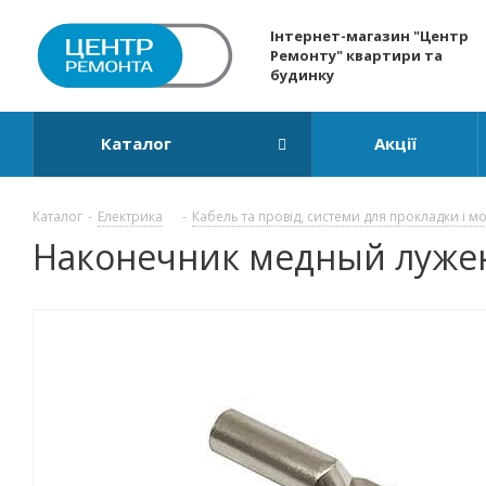
Інтернет-магазин "Центр
Ремонту" квартири та
будинку
Каталог
Акції
Каталог
-
Електрика
-
Кабель та провід, системи для прокладки і м
Наконечник медный лужены