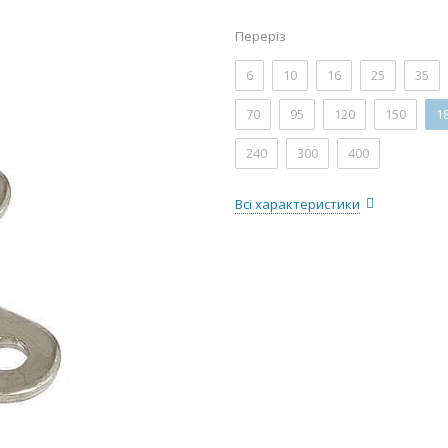
Переріз
6
10
16
25
35
70
95
120
150
1
240
300
400
Всі характеристики