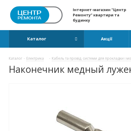
Інтернет-магазин "Центр
Ремонту" квартири та
будинку
Каталог
Акції
Каталог
-
Електрика
-
Кабель та провід, системи для прокладки і м
Наконечник медный лужены