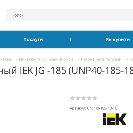
Послуги
Як купити
онтажа
-
Монтажні та кріпильні вироби
-
Наконечники та гільзи
-
Н
й IEK JG -185 (UNP40-185-18
Артикул:
UNP40-185-18-16