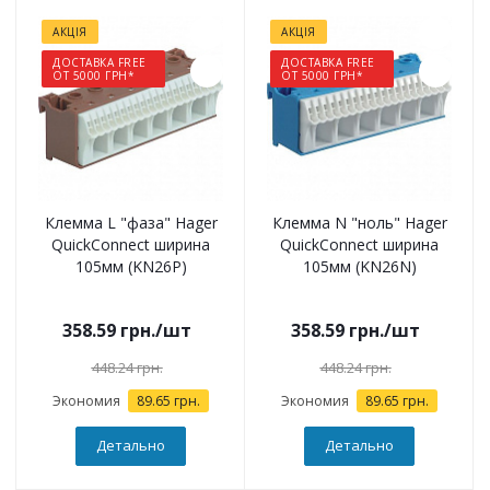
АКЦІЯ
АКЦІЯ
ДОСТАВКА FREE
ДОСТАВКА FREE
ОТ 5000 ГРН*
ОТ 5000 ГРН*
Клемма L "фаза" Hager
Клемма N "ноль" Hager
QuickConnect ширина
QuickConnect ширина
105мм (KN26P)
105мм (KN26N)
358.59
грн.
/шт
358.59
грн.
/шт
448.24
грн.
448.24
грн.
Экономия
89.65
грн.
Экономия
89.65
грн.
Детально
Детально