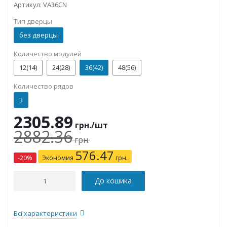
Артикул:
VA36CN
Тип дверцы
без дверцы
Количество модулей
12(14)
24(28)
36(42)
48(56)
Количество рядов
3
2305.89
грн.
/шт
2882.36
грн.
576.47
-
20
%
Экономия
грн.
До кошика
Всі характеристики