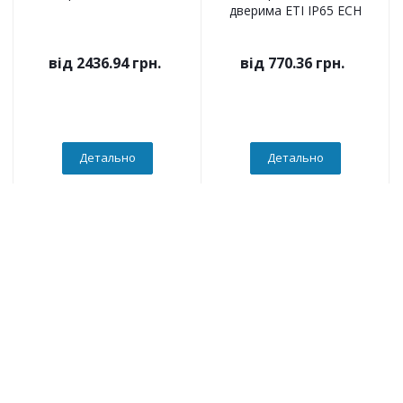
дверима ETI IP65 ECH
від
2436.94 грн.
від
770.36 грн.
Детально
Детально
Компанія
О компанії
Новини
Політика