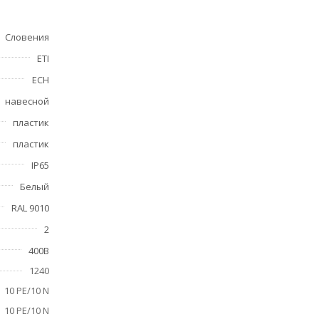
Словения
ETI
ECH
навесной
пластик
пластик
IP65
Белый
RAL 9010
2
400В
1240
10 PE/10 N
10 PE/10 N