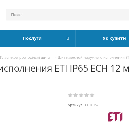
Послуги
Як купити
Пластикові розподільні щити
-
Щит навесной наружнего исполнения ETI
полнения ETI IP65 ECH 12 мо
Артикул:
1101062