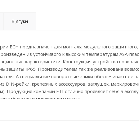
Відгуки
ерии ECH предназначен для монтажа модульного защитного,
роизведен из устойчивого к высоким температурам ASA-плас
тационные характеристики. Конструкция устройства позволя
пень защиты IP65. Производителем так же реализована возм
пателя. А специальные поворотные замки обеспечивают ее п
из DIN-рейки, крепежных аксессуаров, заглушек, маркирово
). Продукция компании ETI отлично проявляет себя в эксплу
сертификатов и множеством наград.