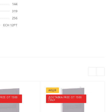
144
319
256
ECH 12РТ
АКЦІЯ
FREE ОТ 1500
ДОСТАВКА FREE ОТ 1500
ГРН*