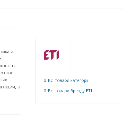
тика и
ет
ожность
лотное
чных
Всі товари категорії
атации, а
Всі товари бренду ETI