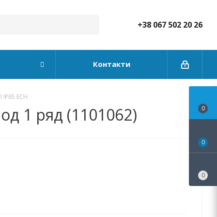
+38 067 502 20 26
Контакти
 IP65 ECH
д 1 ряд (1101062)
0
0
0