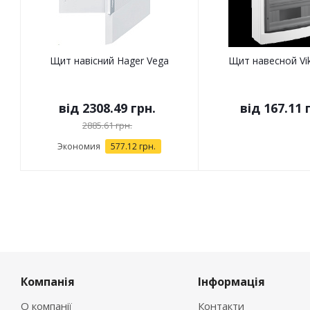
Щит навісний Hager Vega
Щит навесной Vi
від
2308.49 грн.
від
167.11 
2885.61 грн.
Экономия
577.12 грн.
Компанія
Інформація
О компанії
Контакти