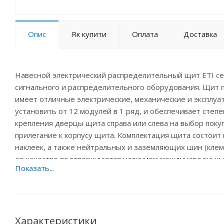
Опис
Як купити
Оплата
Доставка
Навесной электрический распределительный щит ETI с
сигнального и распределительного оборудования. Щит п
имеет отличные электрические, механические и эксплуа
установить от 12 модулей в 1 ряд, и обеспечивает сте
крепления дверцы щита справа или слева на выбор поку
прилегание к корпусу щита. Комплектация щита состоит 
наклеек, а также нейтральных и заземляющих шин (клемм
ее качество подтверждается наличием международных 
Характеристики