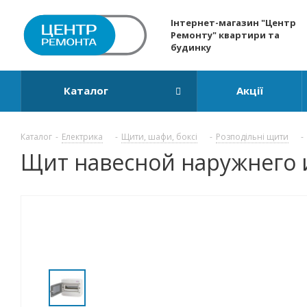
Інтернет-магазин "Центр
Ремонту" квартири та
будинку
Каталог
Акції
Каталог
-
Електрика
-
Щити, шафи, боксі
-
Розподільні щити
-
Щит навесной наружнего ис