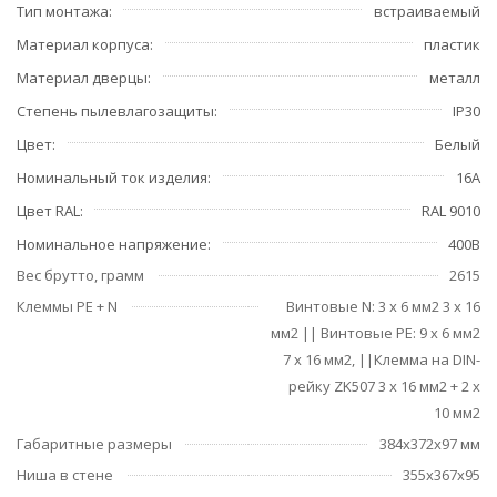
Тип монтажа
встраиваемый
Материал корпуса
пластик
Материал дверцы
металл
Степень пылевлагозащиты
IP30
Цвет
Белый
Номинальный ток изделия
16A
Цвет RAL
RAL 9010
Номинальное напряжение
400В
Вес брутто, грамм
2615
Клеммы РЕ + N
Винтовые N: 3 x 6 мм2 3 x 16
мм2 || Винтовые PE: 9 x 6 мм2
7 x 16 мм2, ||Клемма на DIN-
рейку ZK507 3 x 16 мм2 + 2 x
10 мм2
Габаритные размеры
384x372x97 мм
Ниша в стене
355x367x95