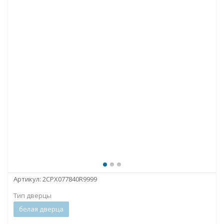
Артикул:
2CPX077840R9999
Тип дверцы
белая дверца