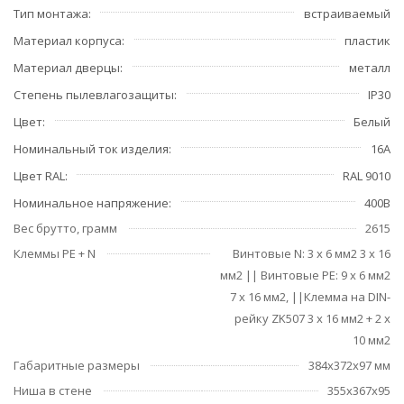
Тип монтажа
встраиваемый
Материал корпуса
пластик
Материал дверцы
металл
Степень пылевлагозащиты
IP30
Цвет
Белый
Номинальный ток изделия
16A
Цвет RAL
RAL 9010
Номинальное напряжение
400В
Вес брутто, грамм
2615
Клеммы РЕ + N
Винтовые N: 3 x 6 мм2 3 x 16
мм2 || Винтовые PE: 9 x 6 мм2
7 x 16 мм2, ||Клемма на DIN-
рейку ZK507 3 x 16 мм2 + 2 x
10 мм2
Габаритные размеры
384x372x97 мм
Ниша в стене
355x367x95