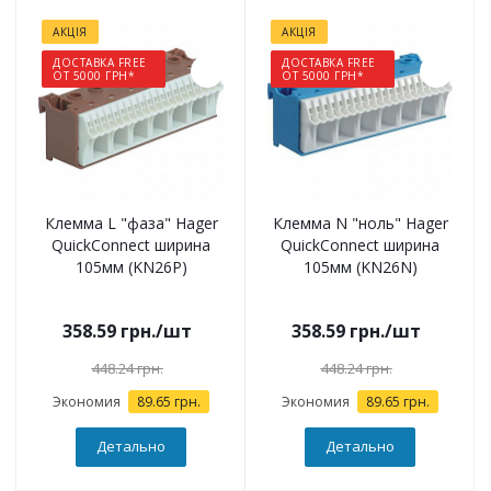
АКЦІЯ
АКЦІЯ
ДОСТАВКА FREE
ДОСТАВКА FREE
ОТ 5000 ГРН*
ОТ 5000 ГРН*
Клемма L "фаза" Hager
Клемма N "ноль" Hager
QuickConnect ширина
QuickConnect ширина
105мм (KN26P)
105мм (KN26N)
358.59
грн.
/шт
358.59
грн.
/шт
448.24
грн.
448.24
грн.
Экономия
89.65
грн.
Экономия
89.65
грн.
Детально
Детально