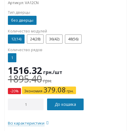
Артикул:
VA12CN
Тип дверцы
без дверцы
Количество модулей
12(14)
24(28)
36(42)
48(56)
Количество рядов
1
1516.32
грн.
/шт
1895.40
грн.
379.08
-
20
%
Экономия
грн.
До кошика
Всі характеристики