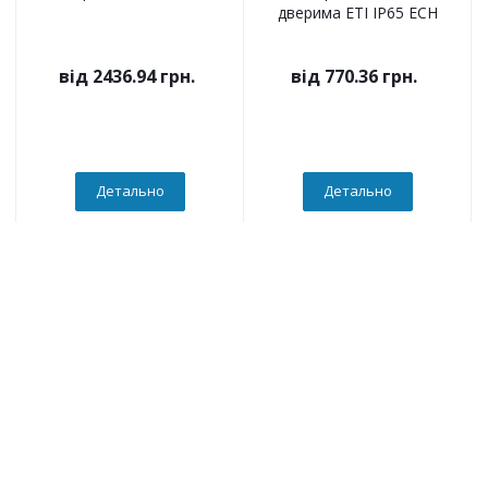
дверима ETI IP65 ECH
від
2436.94 грн.
від
770.36 грн.
Детально
Детально
Компанія
О компанії
Новини
Політика