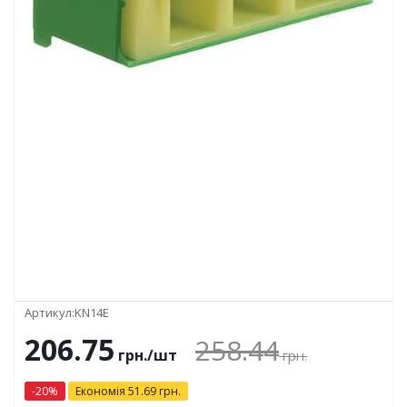
Артикул:
KN14E
206.75
258.44
грн.
/шт
грн.
-
20
%
Економія
51.69
грн.