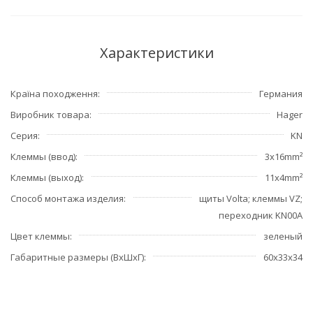
Характеристики
Країна походження
Германия
Виробник товара
Hager
Серия
KN
Клеммы (ввод)
3x16mm²
Клеммы (выход)
11x4mm²
Способ монтажа изделия
щиты Volta; клеммы VZ;
переходник KN00A
Цвет клеммы
зеленый
Габаритные размеры (ВхШхГ)
60х33х34