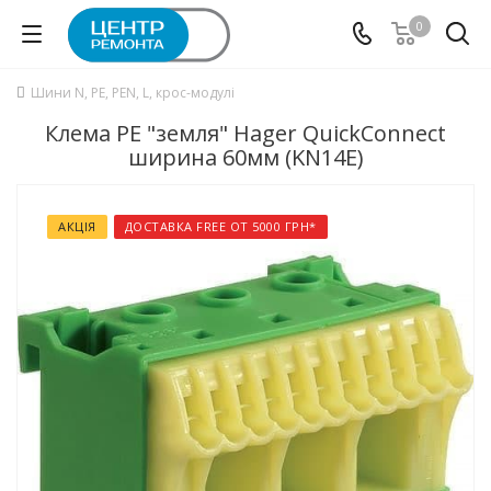
0
Шини N, PE, PEN, L, крос-модулі
Клема РЕ "земля" Hager QuickConnect
ширина 60мм (KN14E)
АКЦІЯ
ДОСТАВКА FREE ОТ 5000 ГРН*