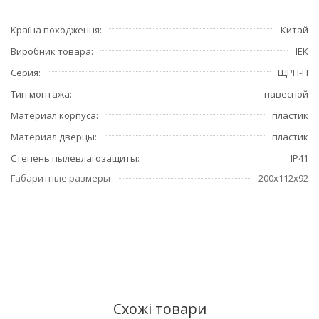
Країна походження
Китай
Виробник товара
IEK
Серия
ЩРН-П
Тип монтажа
навесной
Материал корпуса
пластик
Материал дверцы
пластик
Степень пылевлагозащиты
IP41
Габаритные размеры
200х112х92
Схожі товари