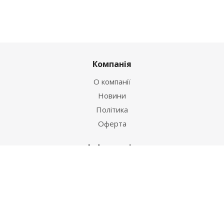
Компанія
О компанії
Новини
Політика
Оферта
Інформація
Контакти
Як купити
Умови оплати
Умови доставки
Гарантія на товар