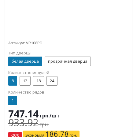
Артикул:
VR108PD
Тип дверцы
белая дверца
прозрачная дверца
Количество модулей
8
12
18
24
Количество рядов
1
747.14
грн.
/шт
933.92
грн.
186.78
-
20
%
Экономия
грн.