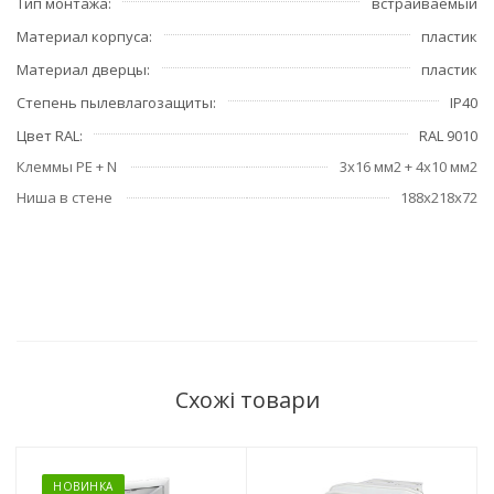
Тип монтажа
встраиваемый
Материал корпуса
пластик
Материал дверцы
пластик
Степень пылевлагозащиты
IP40
Цвет RAL
RAL 9010
Клеммы РЕ + N
3х16 мм2 + 4х10 мм2
Ниша в стене
188x218x72
Схожі товари
НОВИНКА