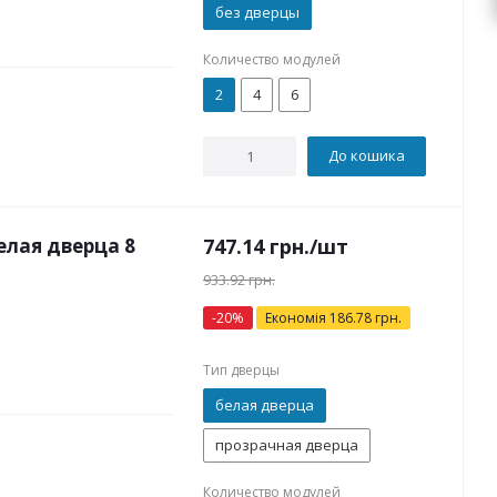
без дверцы
Количество модулей
2
4
6
До кошика
лая дверца 8
747.14
грн.
/шт
933.92
грн.
-
20
%
Економія
186.78
грн.
Тип дверцы
белая дверца
прозрачная дверца
Количество модулей