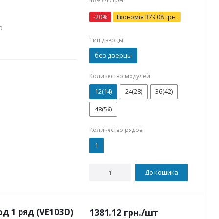
1895.40
грн.
-
20
%
Економія
379.08
грн.
ю
Тип дверцы
без дверцы
Количество модулей
12(14)
24(28)
36(42)
48(56)
Количество рядов
1
До кошика
од 1 ряд (VE103D)
1381.12
грн.
/шт