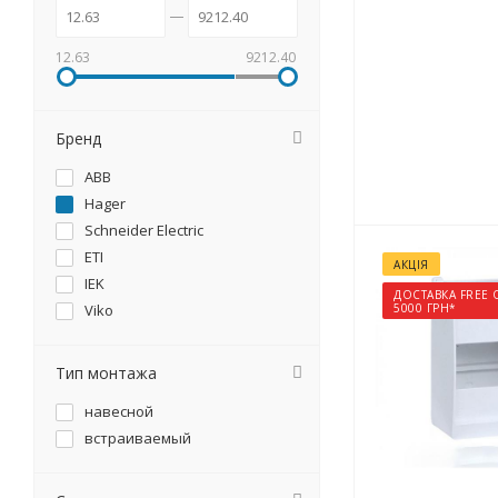
12.63
9212.40
Бренд
ABB
Hager
Schneider Electric
ETI
АКЦІЯ
IEK
ДОСТАВКА FREE 
Viko
5000 ГРН*
Тип монтажа
навесной
встраиваемый