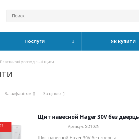
Послуги
Як купити
Пластикові розподільні щити
ити
За алфавітом
За ціною
Щит навесной Hager 30V без дверцы
ОТ
Артикул: GD102N
Щит навесной Hager 30V без дверцы