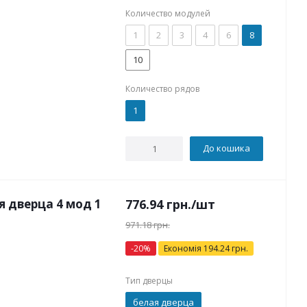
Количество модулей
1
2
3
4
6
8
10
Количество рядов
1
До кошика
 дверца 4 мод 1
776.94
грн.
/шт
971.18
грн.
-
20
%
Економія
194.24
грн.
Тип дверцы
белая дверца