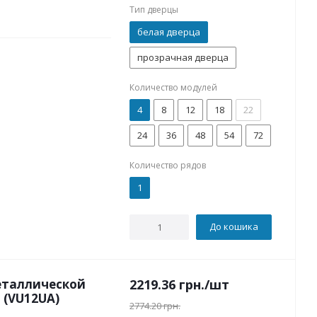
Тип дверцы
белая дверца
прозрачная дверца
Количество модулей
4
8
12
18
22
24
36
48
54
72
Количество рядов
1
До кошика
еталлической
2219.36
грн.
/шт
 (VU12UA)
2774.20
грн.