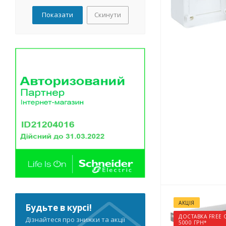
36
Скинути
36(40)
36(41)
36(42)
48
48(56)
54
54(60)
60(70)
72
АКЦІЯ
Будьте в курсі!
ДОСТАВКА FREE 
Дізнайтеся про знижки та акції
5000 ГРН*