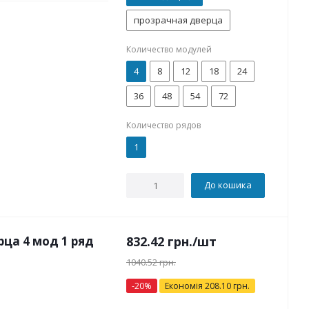
прозрачная дверца
Количество модулей
4
8
12
18
24
36
48
54
72
Количество рядов
1
До кошика
рца 4 мод 1 ряд
832.42
грн.
/шт
1040.52
грн.
-
20
%
Економія
208.10
грн.