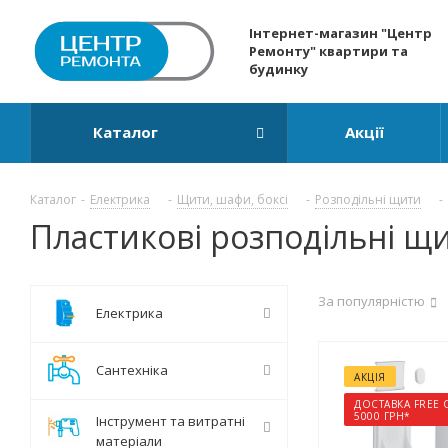
Інтернет-магазин "Центр
Ремонту" квартири та
будинку
Каталог
Акції
Каталог
-
Електрика
-
Щити, шафи, боксі
-
Розподільні щити
-
Пластикові розподільні щ
За популярністю
Електрика
Сантехніка
АКЦІЯ
ДОСТАВКА FREE 
5000 ГРН*
Інструмент та витратні
матеріали