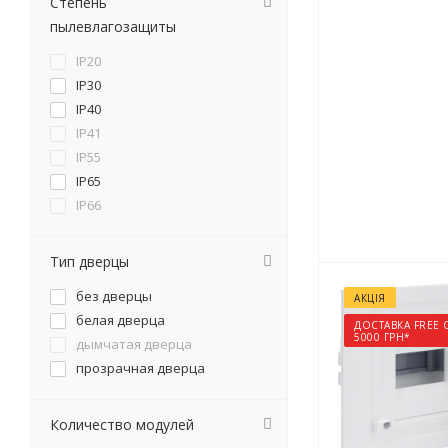
Степень
пылевлагозащиты
IP20
IP30
IP40
IP41
IP55
IP65
IP66
Тип дверцы
без дверцы
АКЦІЯ
белая дверца
ДОСТАВКА FREE 
5000 ГРН*
дымчатая дверца
прозрачная дверца
Количество модулей