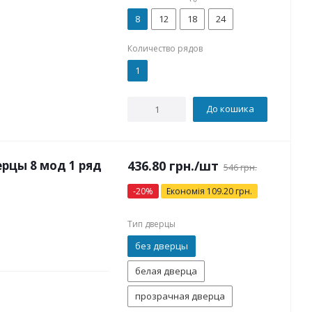
8
12
18
24
Количество рядов
1
До кошика
рцы 8 мод 1 ряд
436.80
грн.
/шт
546
грн.
-
20
%
Економія
109.20
грн.
Тип дверцы
без дверцы
белая дверца
прозрачная дверца