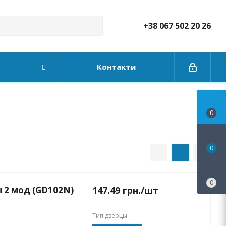
+38 067 502 20 26
Контакти
0
0
0
 2 мод (GD102N)
147.49
грн.
/шт
Тип дверцы