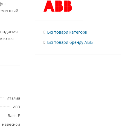
афы
ременный
опадания
Всі товари категорії
ляются
Всі товари бренду ABB
Италия
ABB
Basic E
навесной