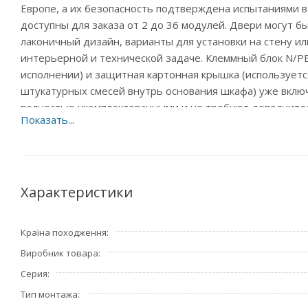
Европе, а их безопасность подтверждена испытаниями в
доступны для заказа от 2 до 36 модулей. Двери могут 
лаконичный дизайн, варианты для установки на стену и
интерьерной и технической задаче. Клеммный блок N/PE,
исполнении) и защитная картонная крышка (используетс
штукатурных смесей внутрь основания шкафа) уже вклю
полностью укомплектованными и не требуют дополнител
Преимущества:
- Угол открывания дверей 180 °
- Преднамеченные выбиваемые отверстия для ввода вну
- Изменяемое направление открывания дверей
Характеристики
- Укомплектованы клеммными блоками N/PE
Країна походження
Особенности:
Виробник товара
Двери двух типов: непрозрачная белая (RAL 9016), проз
Защита от проникновения пыли и влаги IP40
Серия
Ударостойкость IK08 (5Дж)
Тип монтажа
Материал изделия - термостойкий пласти