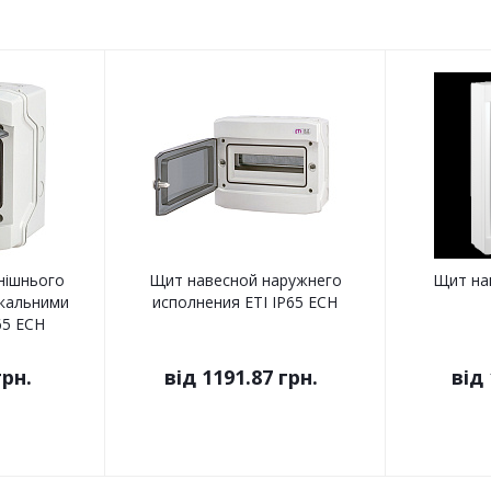
нішнього
Щит навесной наружнего
Щит нав
икальними
исполнения ETI IP65 ECH
65 ECH
грн.
від
1191.87 грн.
від