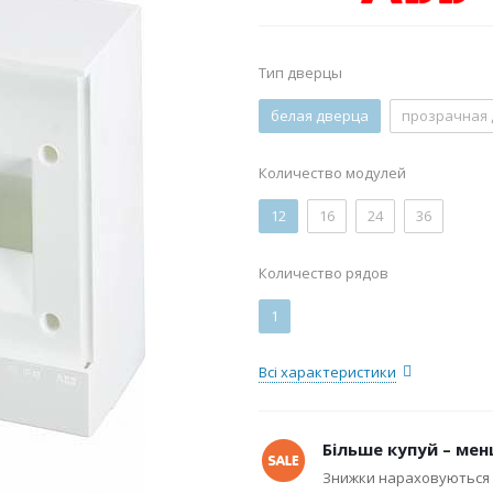
Тип дверцы
белая дверца
прозрачная
Количество модулей
12
16
24
36
Количество рядов
1
Всі характеристики
Більше купуй – мен
Знижки нараховуються 