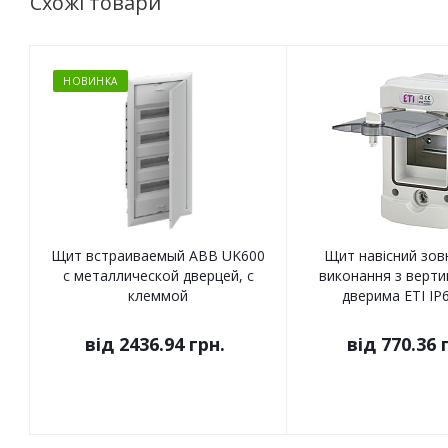
Схожі товари
НОВИНКА
Щит встраиваемый ABB UK600
Щит навісний зов
с металлической дверцей, с
виконання з верт
клеммой
дверима ETI IP
від
2436.94 грн.
від
770.36 