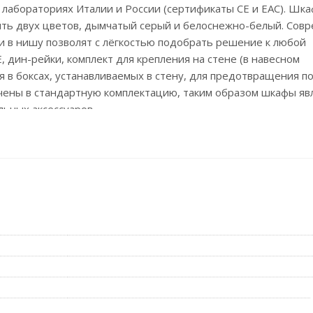
 лабораториях Италии и России (сертификаты CE и EAC). Шк
быть двух цветов, дымчатый серый и белоснежно-белый. Сов
ли в нишу позволят с лёгкостью подобрать решение к любой
 дин-рейки, комплект для крепления на стене (в навесном
я в боксах, устанавливаемых в стену, для предотвращения п
чены в стандартную комплектацию, таким образом шкафы яв
ьных аксессуаров.
трь шкафа кабель-каналов и труб
рачная серая