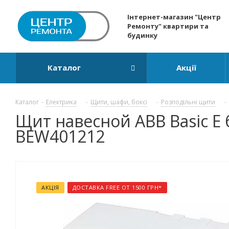
Інтернет-магазин "Центр
Ремонту" квартири та
будинку
Каталог
Акції
Каталог
-
Електрика
-
Щити, шафи, боксі
-
Розподільні щити
-
Щит навесной ABB Basic E 
BEW401212
АКЦІЯ
ДОСТАВКА FREE ОТ 1500 ГРН*