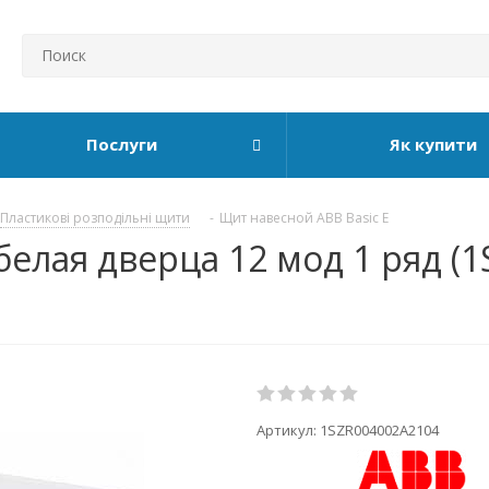
Послуги
Як купити
Пластикові розподільні щити
-
Щит навесной ABB Basic E
белая дверца 12 мод 1 ряд (
Артикул:
1SZR004002A2104