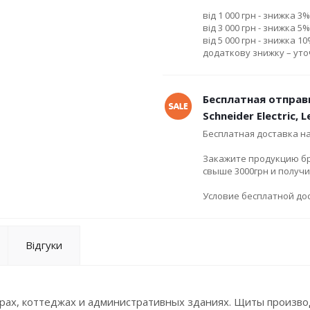
від 1 000 грн - знижка 3%
від 3 000 грн - знижка 5%
від 5 000 грн - знижка 1
додаткову знижку – ут
Бесплатная отправ
Schneider Electric, 
Бесплатная доставка н
Закажите продукцию брен
свыше 3000грн и получ
Условие бесплатной дос
Відгуки
ирах, коттеджах и административных зданиях. Щиты произво